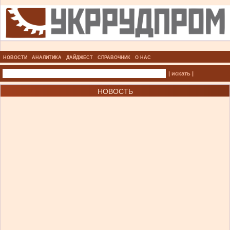
НОВОСТИ
АНАЛИТИКА
ДАЙДЖЕСТ
СПРАВОЧНИК
О НАС
| искать |
НОВОСТЬ