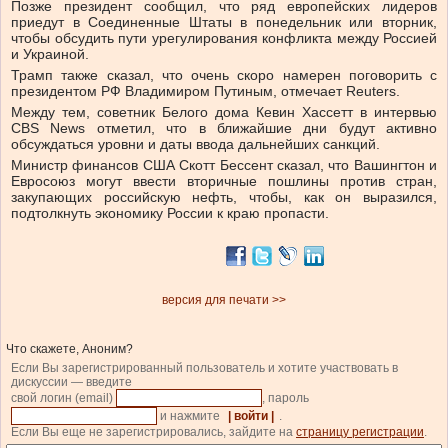
Позже президент сообщил, что ряд европейских лидеров
приедут в Соединенные Штаты в понедельник или вторник,
чтобы обсудить пути урегулирования конфликта между Россией
и Украиной.
Трамп также сказал, что очень скоро намерен поговорить с
президентом РФ Владимиром Путиным, отмечает Reuters.
Между тем, советник Белого дома Кевин Хассетт в интервью
CBS News отметил, что в ближайшие дни будут активно
обсуждаться уровни и даты ввода дальнейших санкций.
Министр финансов США Скотт Бессент сказал, что Вашингтон и
Евросоюз могут ввести вторичные пошлины против стран,
закупающих российскую нефть, чтобы, как он выразился,
подтолкнуть экономику России к краю пропасти.
версия для печати >>
Что скажете, Аноним?
Если Вы зарегистрированный пользователь и хотите участвовать в
дискуссии — введите
свой логин (email)
, пароль
и нажмите
| войти |
.
Если Вы еще не зарегистрировались, зайдите на
страницу регистрации
.