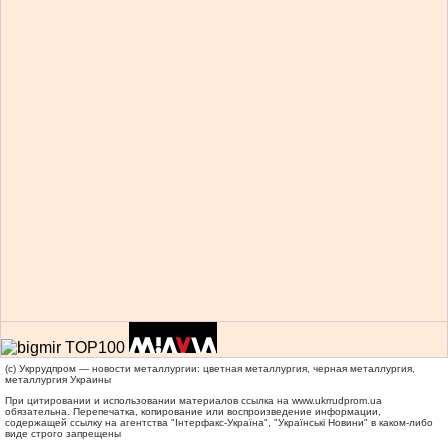
(c) Укррудпром — новости металлургии: цветная металлургия, черная металлургия,
металлургия Украины
При цитировании и использовании материалов ссылка на
www.ukrrudprom.ua
обязательна. Перепечатка, копирование или воспроизведение информации,
содержащей ссылку на агентства "Iнтерфакс-Україна", "Українськi Новини" в каком-либо
виде строго запрещены