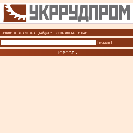
НОВОСТИ
АНАЛИТИКА
ДАЙДЖЕСТ
СПРАВОЧНИК
О НАС
| искать |
НОВОСТЬ