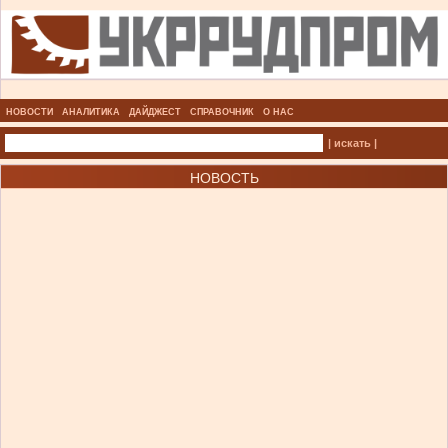
НОВОСТИ
АНАЛИТИКА
ДАЙДЖЕСТ
СПРАВОЧНИК
О НАС
| искать |
НОВОСТЬ