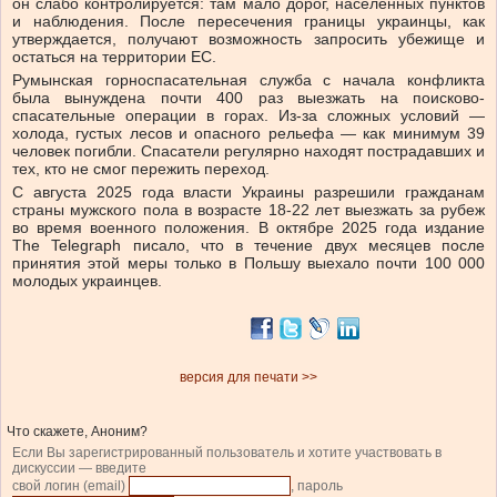
он слабо контролируется: там мало дорог, населенных пунктов
и наблюдения. После пересечения границы украинцы, как
утверждается, получают возможность запросить убежище и
остаться на территории ЕС.
Румынская горноспасательная служба с начала конфликта
была вынуждена почти 400 раз выезжать на поисково-
спасательные операции в горах. Из-за сложных условий —
холода, густых лесов и опасного рельефа — как минимум 39
человек погибли. Спасатели регулярно находят пострадавших и
тех, кто не смог пережить переход.
С августа 2025 года власти Украины разрешили гражданам
страны мужского пола в возрасте 18-22 лет выезжать за рубеж
во время военного положения. В октябре 2025 года издание
The Telegraph писало, что в течение двух месяцев после
принятия этой меры только в Польшу выехало почти 100 000
молодых украинцев.
версия для печати >>
Что скажете, Аноним?
Если Вы зарегистрированный пользователь и хотите участвовать в
дискуссии — введите
свой логин (email)
, пароль