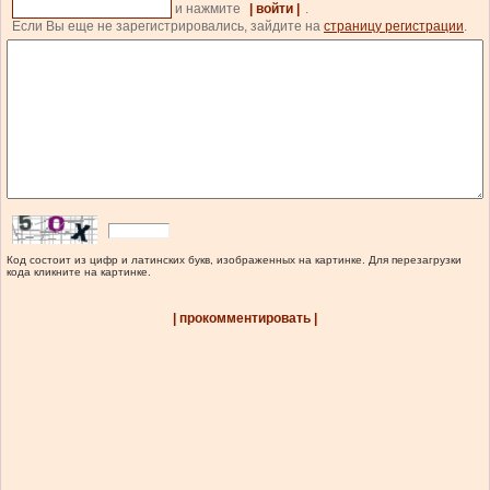
и нажмите
| войти |
.
Если Вы еще не зарегистрировались, зайдите на
страницу регистрации
.
Код состоит из цифр и латинских букв, изображенных на картинке. Для перезагрузки
кода кликните на картинке.
| прокомментировать |