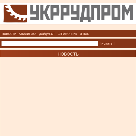
НОВОСТИ
АНАЛИТИКА
ДАЙДЖЕСТ
СПРАВОЧНИК
О НАС
| искать |
НОВОСТЬ