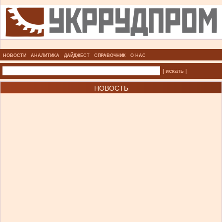
НОВОСТИ
АНАЛИТИКА
ДАЙДЖЕСТ
СПРАВОЧНИК
О НАС
| искать |
НОВОСТЬ