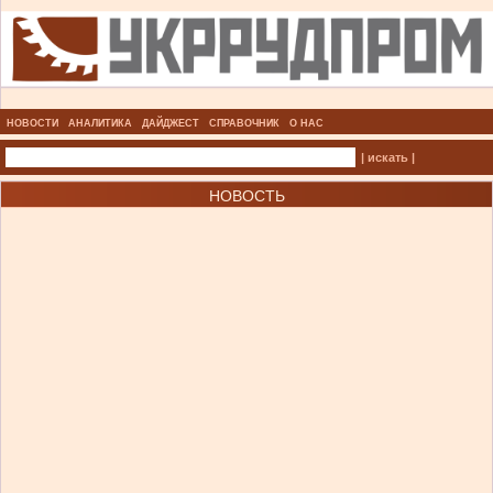
НОВОСТИ
АНАЛИТИКА
ДАЙДЖЕСТ
СПРАВОЧНИК
О НАС
| искать |
НОВОСТЬ