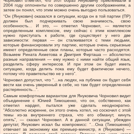
Чорновил отметил, что этот образ Януковичу приклеивали в
2004 году оппоненты по совершенно другим соображениям, а
затем он понял, что этим можно очень выгодно пользоваться.
“Он (Янукович) оказался в ситуации, когда он в той партии (ПР)
должен был подчеркивать свою значимость, свою
особенность… И это, — отметил Чорновил, — является
определенным комплексом, ему сейчас с этим комплексом
нужно приступать к работе, где существует у него две
зависимости: первая — он сталкивается с теми людьми,
которые финансировали эту партию, которые очень серьезные
имеют определенные свои планы, которые часто расходятся.
Возьмем Рината Ахметова и Дмитрия Фирташа — абсолютно
разные направления — ему нужно с ними найти общий язык,
разделить сферу интересов. И при этом он будет иметь
ситуацию, когда делить пока ему будет фактически нечего,
потому что правительство не у него”.
Чорновил допустил, что “…на людях, на публике он будет себя
вести как очень уверенный в себе, но там будет определенная
растерянность...”.
Самым комфортным вариантом для Януковича Чорновил видит
объединение с Юлией Тимошенко, что он, собственно, как
отметил нардеп, пытался уже сделать неоднократно.
“Абсолютно искренне, он этого очень хотел, но соскочил с этой
темы из-за внутреннего страха, что его обманут, кинуть
опять”, — сказал Чорновил. А в данной ситуации, убежден
депутат, Янукович искал бы компромисс: “…Она (Тимошенко)
отвечает за экономику как премьер-министр, я (Янукович) —