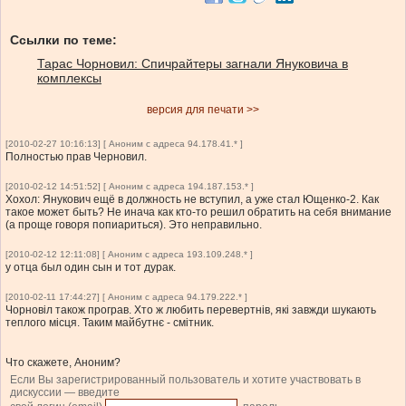
Ссылки по теме:
Тарас Чорновил: Спичрайтеры загнали Януковича в
комплексы
версия для печати >>
[2010-02-27 10:16:13] [ Аноним с адреса 94.178.41.* ]
Полностью прав Черновил.
[2010-02-12 14:51:52] [ Аноним с адреса 194.187.153.* ]
Хохол: Янукович ещё в должность не вступил, а уже стал Ющенко-2. Как
такое может быть? Не инача как кто-то решил обратить на себя внимание
(а проще говоря попиариться). Это неправильно.
[2010-02-12 12:11:08] [ Аноним с адреса 193.109.248.* ]
у отца был один сын и тот дурак.
[2010-02-11 17:44:27] [ Аноним с адреса 94.179.222.* ]
Чорновіл також програв. Хто ж любить перевертнів, які завжди шукають
теплого місця. Таким майбутнє - смітник.
Что скажете, Аноним?
Если Вы зарегистрированный пользователь и хотите участвовать в
дискуссии — введите