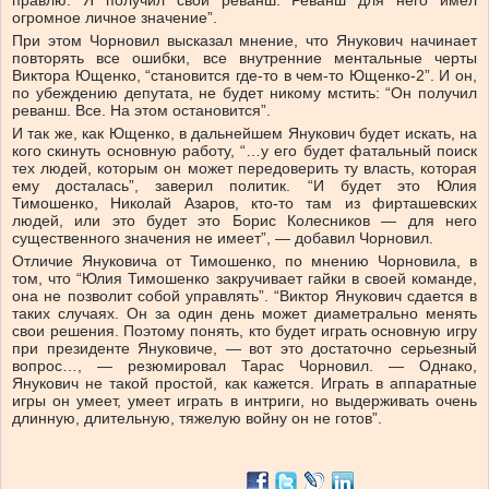
правлю. Я получил свой реванш. Реванш для него имел
огромное личное значение”.
При этом Чорновил высказал мнение, что Янукович начинает
повторять все ошибки, все внутренние ментальные черты
Виктора Ющенко, “становится где-то в чем-то Ющенко-2”. И он,
по убеждению депутата, не будет никому мстить: “Он получил
реванш. Все. На этом остановится”.
И так же, как Ющенко, в дальнейшем Янукович будет искать, на
кого скинуть основную работу, “…у его будет фатальный поиск
тех людей, которым он может передоверить ту власть, которая
ему досталась”, заверил политик. “И будет это Юлия
Тимошенко, Николай Азаров, кто-то там из фирташевских
людей, или это будет это Борис Колесников — для него
существенного значения не имеет”, — добавил Чорновил.
Отличие Януковича от Тимошенко, по мнению Чорновила, в
том, что “Юлия Тимошенко закручивает гайки в своей команде,
она не позволит собой управлять”. “Виктор Янукович сдается в
таких случаях. Он за один день может диаметрально менять
свои решения. Поэтому понять, кто будет играть основную игру
при президенте Януковиче, — вот это достаточно серьезный
вопрос…, — резюмировал Тарас Чорновил. — Однако,
Янукович не такой простой, как кажется. Играть в аппаратные
игры он умеет, умеет играть в интриги, но выдерживать очень
длинную, длительную, тяжелую войну он не готов”.