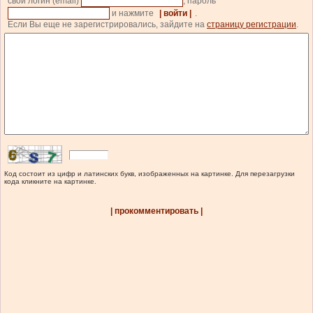
свой логин (email)
, пароль
и нажмите
| войти |
.
Если Вы еще не зарегистрировались, зайдите на
страницу регистрации
.
Код состоит из цифр и латинских букв, изображенных на картинке. Для перезагрузки
кода кликните на картинке.
| прокомментировать |