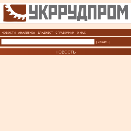
НОВОСТИ
АНАЛИТИКА
ДАЙДЖЕСТ
СПРАВОЧНИК
О НАС
| искать |
НОВОСТЬ