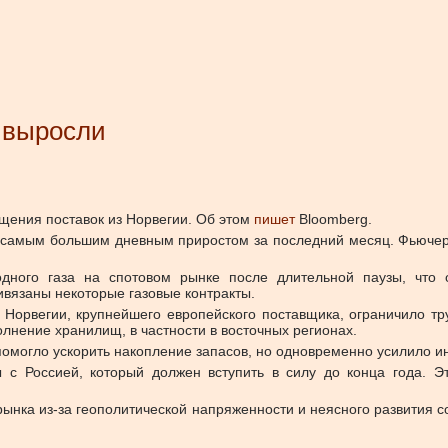
о выросли
ащения поставок из Норвегии. Об этом
пишет
Bloomberg.
 самым большим дневным приростом за последний месяц. Фьючерс
одного газа на спотовом рынке после длительной паузы, что 
ивязаны некоторые газовые контракты.
 Норвегии, крупнейшего европейского поставщика, ограничило 
олнение хранилищ, в частности в восточных регионах.
помогло ускорить накопление запасов, но одновременно усилило инт
 с Россией, который должен вступить в силу до конца года. Эт
 рынка из-за геополитической напряженности и неясного развития