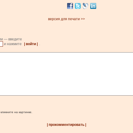
версия для печати >>
ии — введите
и нажмите
| войти |
.
 кликните на картинке.
| прокомментировать |