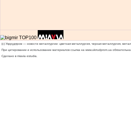
(c) Укррудпром — новости металлургии: цветная металлургия, черная металлургия, мета
При цитировании и использовании материалов ссылка на
www.ukrrudprom.ua
обязательна.
Сделано в miavia estudia.