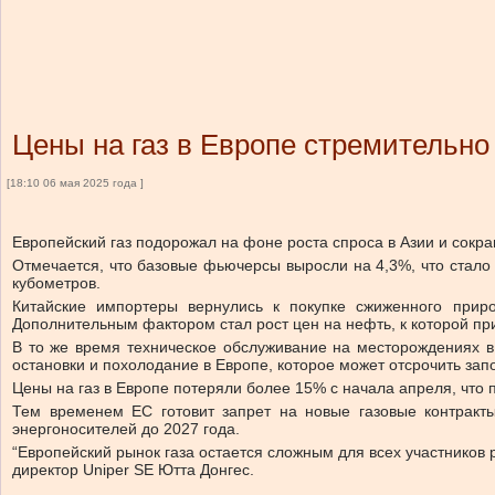
Цены на газ в Европе стремительн
[18:10 06 мая 2025 года ]
Европейский газ подорожал на фоне роста спроса в Азии и сокр
Отмечается, что базовые фьючерсы выросли на 4,3%, что стало
кубометров.
Китайские импортеры вернулись к покупке сжиженного прир
Дополнительным фактором стал рост цен на нефть, к которой пр
В то же время техническое обслуживание на месторождениях в
остановки и похолодание в Европе, которое может отсрочить зап
Цены на газ в Европе потеряли более 15% с начала апреля, что 
Тем временем ЕС готовит запрет на новые газовые контракты
энергоносителей до 2027 года.
“Европейский рынок газа остается сложным для всех участников
директор Uniper SE Ютта Донгес.