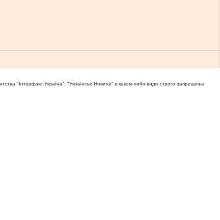
тва "Iнтерфакс-Україна", "Українськi Новини" в каком-либо виде строго запрещены