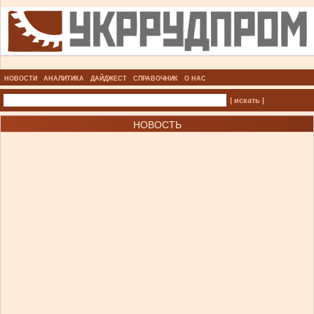
НОВОСТИ
АНАЛИТИКА
ДАЙДЖЕСТ
СПРАВОЧНИК
О НАС
| искать |
НОВОСТЬ