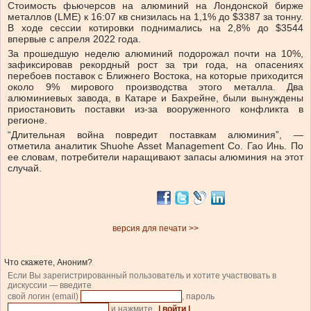
Стоимость фьючерсов на алюминий на Лондонской бирже
металлов (LME) к 16:07 кв снизилась на 1,1% до $3387 за тонну.
В ходе сессии котировки поднимались на 2,8% до $3544
впервые с апреля 2022 года.
За прошедшую неделю алюминий подорожал почти на 10%,
зафиксировав рекордный рост за три года, на опасениях
перебоев поставок с Ближнего Востока, на которые приходится
около 9% мирового производства этого металла. Два
алюминиевых завода, в Катаре и Бахрейне, были вынуждены
приостановить поставки из-за вооруженного конфликта в
регионе.
“Длительная война повредит поставкам алюминия”, —
отметила аналитик Shuohe Asset Management Co. Гао Инь. По
ее словам, потребители наращивают запасы алюминия на этот
случай.
версия для печати >>
Что скажете, Аноним?
Если Вы зарегистрированный пользователь и хотите участвовать в
дискуссии — введите
свой логин (email)
, пароль
и нажмите
| войти |
.