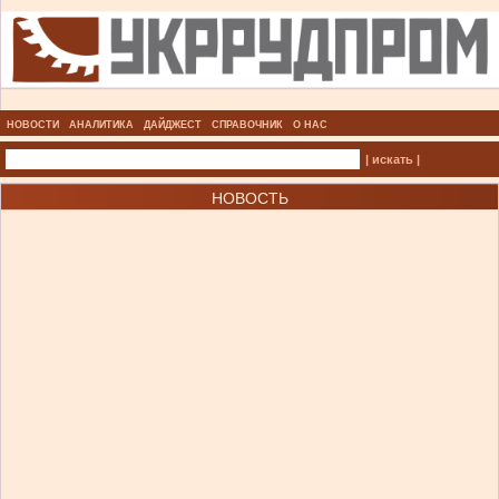
НОВОСТИ
АНАЛИТИКА
ДАЙДЖЕСТ
СПРАВОЧНИК
О НАС
| искать |
НОВОСТЬ