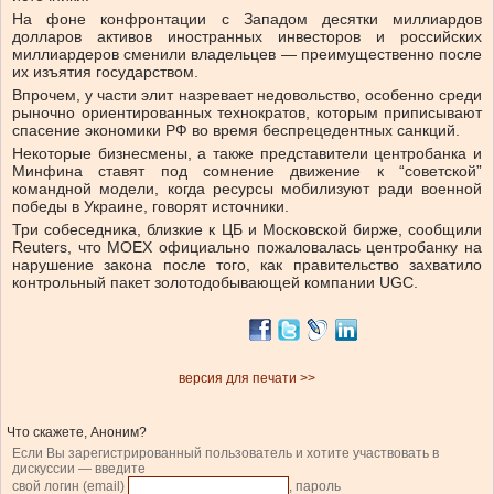
На фоне конфронтации с Западом десятки миллиардов
долларов активов иностранных инвесторов и российских
миллиардеров сменили владельцев — преимущественно после
их изъятия государством.
Впрочем, у части элит назревает недовольство, особенно среди
рыночно ориентированных технократов, которым приписывают
спасение экономики РФ во время беспрецедентных санкций.
Некоторые бизнесмены, а также представители центробанка и
Минфина ставят под сомнение движение к “советской”
командной модели, когда ресурсы мобилизуют ради военной
победы в Украине, говорят источники.
Три собеседника, близкие к ЦБ и Московской бирже, сообщили
Reuters, что MOEX официально пожаловалась центробанку на
нарушение закона после того, как правительство захватило
контрольный пакет золотодобывающей компании UGC.
версия для печати >>
Что скажете, Аноним?
Если Вы зарегистрированный пользователь и хотите участвовать в
дискуссии — введите
свой логин (email)
, пароль