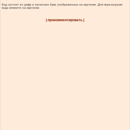
Код состоит из цифр и латинских букв, изображенных на картинке. Для перезагрузки
кода кликните на картинке.
| прокомментировать |