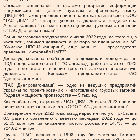
Согласно объявлению в системе раскрытия информации
Нацкомиссии по ценным бумагам и фондовому рынку
(НКЦБФР), такое решение принял наблюдательный совет ООО
“ТАС ДВМ” 24 января, уволив с должности гендиректора
Андрея Санина “в связи с прекращением трудовых отношений
с “ТАС Днепровагонмаш” “.
Санин возглавлял предприятие с июля 2022 года, до этого он, в
частности, занимал должность директора по планированию АО
“Сумское НПО-Инжиниринг”, еще раньше — председателя
правления “Интерпайп НМТЗ”.
Дзяворук, согласно сообщению, в должности менеджера по
ВЭД представительства ГП “Стальзавод” работал с июля 2023
года, а до этого в течение трех лет занимал аналогичную
должность в Киевском представительстве ЧАО
“Днепровагонмаш”.
“ТАС Днепровагонмаш” — одно из ведущих предприятий
Украины по проектированию и изготовлению грузовых вагонов.
Годовая мощность производства — 9 тыс. ед.
Как сообщалось, акционеры ЧАО “ДВМ” 25 июля 2023 приняли
решение о превращении его в ООО “ТАС Днепровагонмаш”.
В январе-сентябре 2023 года завод нарастил чистую прибыль в
8,3 раза по сравнению с девятью месяцами 2022 года — до
51,09 млн грн, за снижение чистого дохода на 14,7% — до
724,62 млн грн.
Группа “ТАС” основана в 1998 году бизнесменом Тигипко.
Сфера ее бизнес-интересов включает финансовый сектор