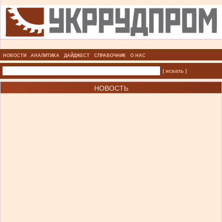
НОВОСТИ
АНАЛИТИКА
ДАЙДЖЕСТ
СПРАВОЧНИК
О НАС
| искать |
НОВОСТЬ