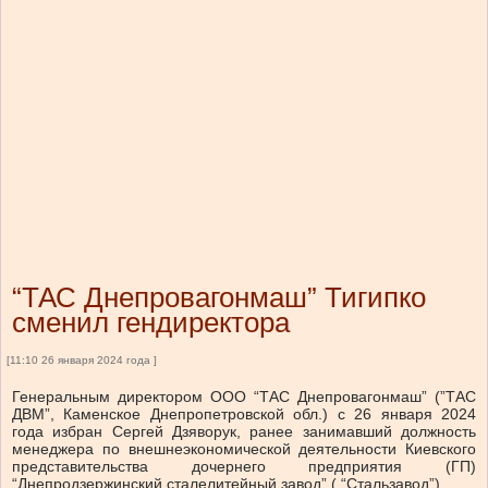
“ТАС Днепровагонмаш” Тигипко
сменил гендиректора
[11:10 26 января 2024 года ]
Генеральным директором ООО “ТАС Днепровагонмаш” (”ТАС
ДВМ”, Каменское Днепропетровской обл.) с 26 января 2024
года избран Сергей Дзяворук, ранее занимавший должность
менеджера по внешнеэкономической деятельности Киевского
представительства дочернего предприятия (ГП)
“Днепродзержинский сталелитейный завод” ( “Стальзавод”).