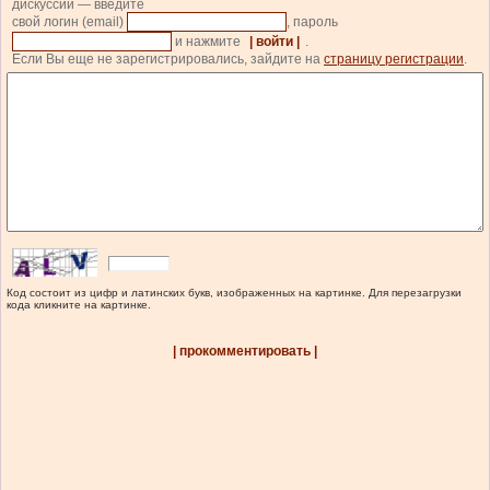
дискуссии — введите
свой логин (email)
, пароль
и нажмите
| войти |
.
Если Вы еще не зарегистрировались, зайдите на
страницу регистрации
.
Код состоит из цифр и латинских букв, изображенных на картинке. Для перезагрузки
кода кликните на картинке.
| прокомментировать |