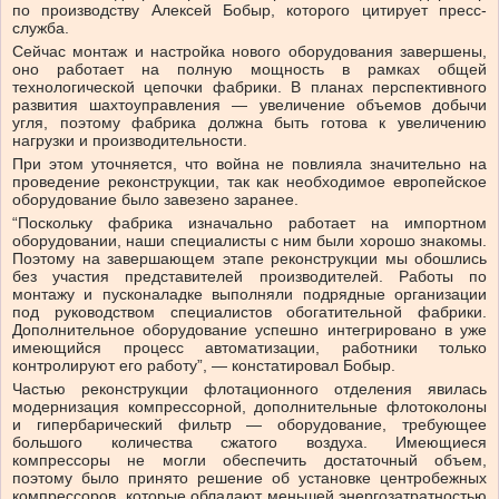
по производству Алексей Бобыр, которого цитирует пресс-
служба.
Сейчас монтаж и настройка нового оборудования завершены,
оно работает на полную мощность в рамках общей
технологической цепочки фабрики. В планах перспективного
развития шахтоуправления — увеличение объемов добычи
угля, поэтому фабрика должна быть готова к увеличению
нагрузки и производительности.
При этом уточняется, что война не повлияла значительно на
проведение реконструкции, так как необходимое европейское
оборудование было завезено заранее.
“Поскольку фабрика изначально работает на импортном
оборудовании, наши специалисты с ним были хорошо знакомы.
Поэтому на завершающем этапе реконструкции мы обошлись
без участия представителей производителей. Работы по
монтажу и пусконаладке выполняли подрядные организации
под руководством специалистов обогатительной фабрики.
Дополнительное оборудование успешно интегрировано в уже
имеющийся процесс автоматизации, работники только
контролируют его работу”, — констатировал Бобыр.
Частью реконструкции флотационного отделения явилась
модернизация компрессорной, дополнительные флотоколоны
и гипербарический фильтр — оборудование, требующее
большого количества сжатого воздуха. Имеющиеся
компрессоры не могли обеспечить достаточный объем,
поэтому было принято решение об установке центробежных
компрессоров, которые обладают меньшей энергозатратностью