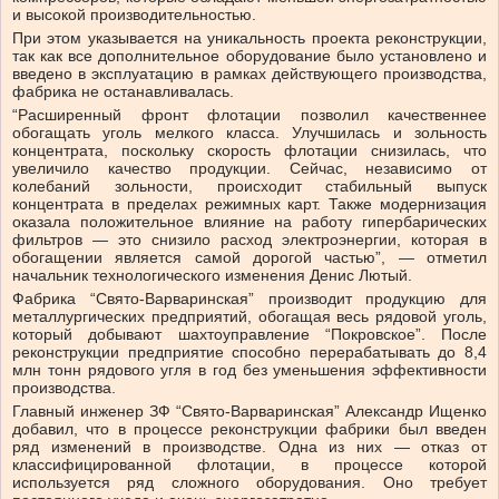
и высокой производительностью.
При этом указывается на уникальность проекта реконструкции,
так как все дополнительное оборудование было установлено и
введено в эксплуатацию в рамках действующего производства,
фабрика не останавливалась.
“Расширенный фронт флотации позволил качественнее
обогащать уголь мелкого класса. Улучшилась и зольность
концентрата, поскольку скорость флотации снизилась, что
увеличило качество продукции. Сейчас, независимо от
колебаний зольности, происходит стабильный выпуск
концентрата в пределах режимных карт. Также модернизация
оказала положительное влияние на работу гипербарических
фильтров — это снизило расход электроэнергии, которая в
обогащении является самой дорогой частью”, — отметил
начальник технологического изменения Денис Лютый.
Фабрика “Свято-Варваринская” производит продукцию для
металлургических предприятий, обогащая весь рядовой уголь,
который добывают шахтоуправление “Покровское”. После
реконструкции предприятие способно перерабатывать до 8,4
млн тонн рядового угля в год без уменьшения эффективности
производства.
Главный инженер ЗФ “Свято-Варваринская” Александр Ищенко
добавил, что в процессе реконструкции фабрики был введен
ряд изменений в производстве. Одна из них — отказ от
классифицированной флотации, в процессе которой
используется ряд сложного оборудования. Оно требует