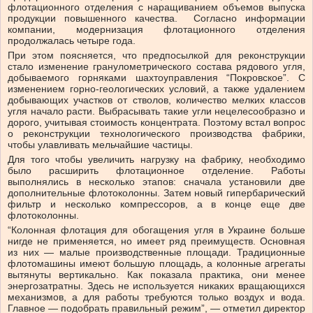
флотационного отделения с наращиванием объемов выпуска
продукции повышенного качества. Согласно информации
компании, модернизация флотационного отделения
продолжалась четыре года.
При этом поясняется, что предпосылкой для реконструкции
стало изменение гранулометрического состава рядового угля,
добываемого горняками шахтоуправления “Покровское”. С
изменением горно-геологических условий, а также удалением
добывающих участков от стволов, количество мелких классов
угля начало расти. Выбрасывать такие угли нецелесообразно и
дорого, учитывая стоимость концентрата. Поэтому встал вопрос
о реконструкции технологического производства фабрики,
чтобы улавливать мельчайшие частицы.
Для того чтобы увеличить нагрузку на фабрику, необходимо
было расширить флотационное отделение. Работы
выполнялись в несколько этапов: сначала установили две
дополнительные флотоколонны. Затем новый гипербарический
фильтр и несколько компрессоров, а в конце еще две
флотоколонны.
“Колонная флотация для обогащения угля в Украине больше
нигде не применяется, но имеет ряд преимуществ. Основная
из них — малые производственные площади. Традиционные
флотомашины имеют большую площадь, а колонные агрегаты
вытянуты вертикально. Как показала практика, они менее
энергозатратны. Здесь не используется никаких вращающихся
механизмов, а для работы требуются только воздух и вода.
Главное — подобрать правильный режим”, — отметил директор