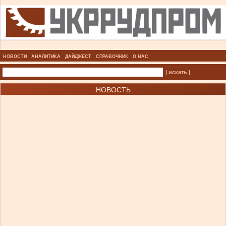
НОВОСТИ
АНАЛИТИКА
ДАЙДЖЕСТ
СПРАВОЧНИК
О НАС
| искать |
НОВОСТЬ