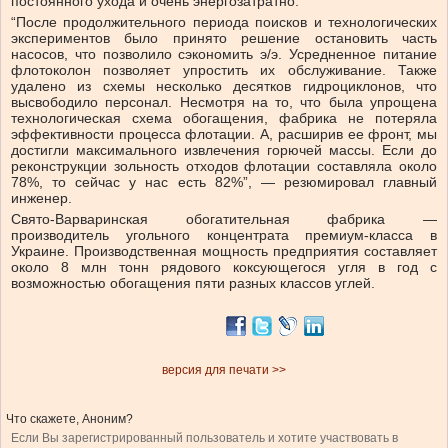
постоянного ухода и очень энергозатратно.
“После продолжительного периода поисков и технологических
экспериментов было принято решение остановить часть
насосов, что позволило сэкономить э/э. Усредненное питание
флотоколон позволяет упростить их обслуживание. Также
удалено из схемы несколько десятков гидроциклонов, что
высвободило персонал. Несмотря на то, что была упрощена
технологическая схема обогащения, фабрика не потеряла
эффективности процесса флотации. А, расширив ее фронт, мы
достигли максимального извлечения горючей массы. Если до
реконструкции зольность отходов флотации составляла около
78%, то сейчас у нас есть 82%”, — резюмировал главный
инженер.
Свято-Варваринская обогатительная фабрика —
производитель угольного концентрата премиум-класса в
Украине. Производственная мощность предприятия составляет
около 8 млн тонн рядового коксующегося угля в год с
возможностью обогащения пяти разных классов углей.
версия для печати >>
Что скажете, Аноним?
Если Вы зарегистрированный пользователь и хотите участвовать в