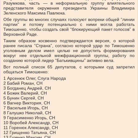
Разумкова, часть — в неформальную группу влиятельного
представителя окружения президента Украины Владимира
Зеленского Максима Павлюка.
Обе группы во многих случаях голосуют вопреки общей “линии
партии” и потому потенциально с ними могла работать
Тимошенко, чтобы создать свой “блокирующий пакет голосов” в
Верховной Раде.
Таким образом косвенно подтверждается версия, о которой
ранее писала “Страна”, согласно которой удар по Тимошенко
уголовным делом имел целью не допустить формирования
вокруг нее отдельной межфракционной группы, работу по
созданию которой лидер “Батькивщины” активно вела.
Вот полный список 65 депутатов, с которыми суд запретил
общаться Тимошенко:
1 Арсенюк Олег, Слуга Народа
2 Бабий Роман, СН
3 Богданец Андрей, СН
4 Божик Валерий, СН
5 Бунин Сергей, СН
6 Вагнер Виктория, СН
7 Васильев Игорь, СН
8 Галушко Николай, СН
9 Герасименко Игорь, СН
10 Воробей Александр, СН
11 Горенюк Александр, СН
12 Грищенко Татьяна, СН
13 Гузенко Максим, СН