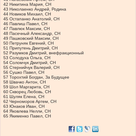
42 Никитина Мария, СН
43 Николаенко Андрей, Родина
44 Новиков Михаил, СН
45 Остапанко Анатолий, СН
46 Павлиш Павел, СН
47 Павлюк Максим, СН
48 Пасечный Александр, СН
49 Пашковский Максим, СН
50 Петруняк Евгений, СН
51 Припутень Дмитрий, СН
52 Разумков Дмитрий, внефракционный
53 Солодуха Ольга, СН
54 Соломчук Дмитрий, СН
55 Стернийчук Валерий, СН
56 Сушко Павел, СН
57 Торохтий Богдан, За Будущее
58 Швачко Антон, СН
59 Шол Маргарита, СН
60 Скворец Любовь, СН
61 Шуляк Елена, СН
62 Черноморов Артем, СН
63 Юнаков Иван, СН
64 Яковлева Нелли, СН
65 Якименко Павел, СН