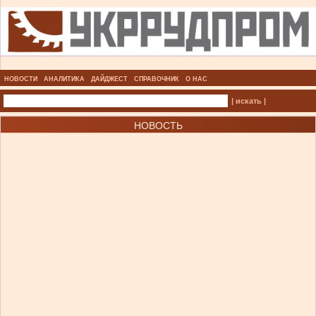
НОВОСТИ
АНАЛИТИКА
ДАЙДЖЕСТ
СПРАВОЧНИК
О НАС
| искать |
НОВОСТЬ