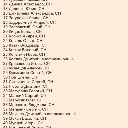
14 Дануца Александр, СН
15 Диденко Юлия, СН
16 Дмитриева Александра, СН
17 Загуройко Алина, СН
18 Задорожный Андрей, СН
19 Заславский Юрий, СН
20 Кицак Богдан, СН
21 Клочко Андрей, СН
22 Коваль Ольга, СН
23 Казак Владимир, СН
24 Колюх Валерий, СН
25 Копытин Игорь, СН
26 Костюк Дмитрий, внефракционный
27 Кривошеев Игорь, СН
28 Кузнецов Алексей, СН
29 Кузьминых Сергей, СН
30 Ноя Елена, СН
31 Литвиненко Сергей, СН
32 Любота Дмитрий, СН
33 Мазурашу Георгий, СН
34 Мандий Сергий, СН
35 Марусяк Олег, СН
36 Марченко Людмила, СН
37 Мельник Сергий, СН
38 Микиша Дмитрий, внефракционный
39 Мокан Василий, СН
40 Мурдий Игорь, СН
41 Нагаевский Артем, СН