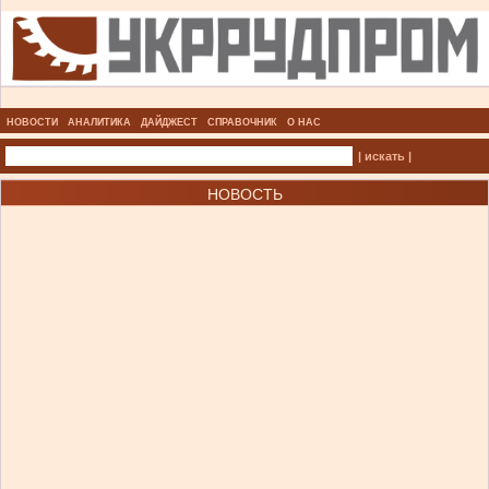
НОВОСТИ
АНАЛИТИКА
ДАЙДЖЕСТ
СПРАВОЧНИК
О НАС
| искать |
НОВОСТЬ