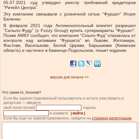
05.07.2021 суд утвердил реестр требований кредиторов
“Ритейл Центра”.
Эту компанию связывали с розничной сетью “Фуршет” Игоря
Баленко.
В феврале 2021 года Антимонопольный комитет разрешил
“Сильпо-Фуду” (с Fozzy Group) купить супермаркеты “Фуршет”.
Позже АМКУ сообщил, что компания “Сільпо-Фуд” отказалась от
контроля над активами “Фуршета” во Львове, Житомире,
Фастове, Василькове, Белой Церкви, Барышевке (Киевская
область) и частично в Каменце-Подольском, пишет издание.
версия для печати >>
Что скажете, Аноним?
Если Вы зарегистрированный пользователь и хотите участвовать в
дискуссии — введите
свой логин (email)
, пароль
и нажмите
| войти |
.
Если Вы еще не зарегистрировались, зайдите на
страницу регистрации
.