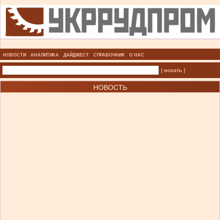
НОВОСТИ
АНАЛИТИКА
ДАЙДЖЕСТ
СПРАВОЧНИК
О НАС
| искать |
НОВОСТЬ