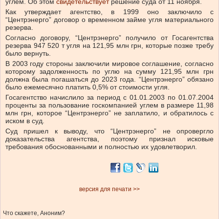
углем.
Об этом
свидетельствует
решение суда от 11 ноября.
Как утверждает агентство, в 1999 оно заключило с
“Центрэнерго” договор о временном займе угля материального
резерва.
Согласно договору, “Центрэнерго” получило от Госагентства
резерва 947 520 т угля на 121,95 млн грн, которые позже требу
было вернуть.
В 2003 году стороны заключили мировое соглашение, согласно
которому задолженность по углю на сумму 121,95 млн грн
должна была погашаться до 2023 года. “Центрэнерго” обязано
было ежемесячно платить 0,5% от стоимости угля.
Госагентство начислило за период с 01.01.2003 по 01.07.2004
проценты за пользование госкомпанией углем в размере 11,98
млн грн, которое “Центрэнерго” не заплатило, и обратилось с
иском в суд.
Суд пришел к выводу, что “Центрэнерго” не опровергло
доказательства агентства, поэтому признал исковые
требования обоснованными и полностью их удовлетворил.
версия для печати >>
Что скажете, Аноним?