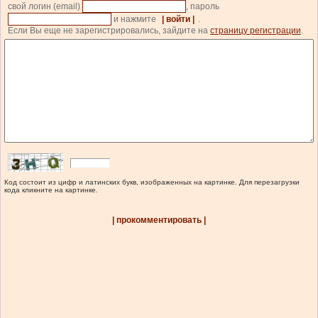
свой логин (email)
, пароль
и нажмите
| войти |
.
Если Вы еще не зарегистрировались, зайдите на
страницу регистрации
.
Код состоит из цифр и латинских букв, изображенных на картинке. Для перезагрузки
кода кликните на картинке.
| прокомментировать |