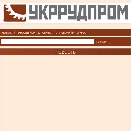
НОВОСТИ
АНАЛИТИКА
ДАЙДЖЕСТ
СПРАВОЧНИК
О НАС
| искать |
НОВОСТЬ