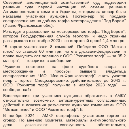
Северный апелляционный хозяйственный суд подтвердил
решение суда первой инстанции об отмене решения
Антимонопольного комитета Украины, которым за сговор были
наказаны участники аукциона Госгеонедр по продаже
спецразрешения на добычу торфа месторождения “Под Бором”
(Ивано-Франковская обл.).
Речь идет о разрешении на месторождение торфа “Под Бором”,
которое Государственная служба геологии и недр Украины
разыгрывала в сентябре 2023 г. со стартовой ценой 1,4 млн грн.
“В торгах участвовали 8 компаний. Победило ООО “Меткон
плюс” со ставкой 60 млн грн, но его дисквалифицировали, и
право выкупить лот перешло к ООО “Рожнятов торф” — за 35,2
млн грн”, — говорится в сообщении.
“Аукцион состоялся на фоне судебного спора за
месторождение и просьбы бывшего владельца
спецразрешения ЧАО “Ивано-Франковскторф” снять участок
недр с торгов. Спецразрешение, действительное до 2043 г.,
ООО “Рожнятов торф” получило в ноябре 2023 года”, —
сообщает сайт.
Впоследствии три участника аукциона обратились в АМКУ
относительно возможных антиконкурентных согласованных
действий и искажения результатов аукциона компаниями ООО
“Меткон плюс” и ООО “Рожнятов торф”. E
В ноябре 2024 г. АМКУ оштрафовал участников торгов за
сговор. По мнению Комитета, материалы антимонопольного
дела доказывают совокупность обстоятельств,