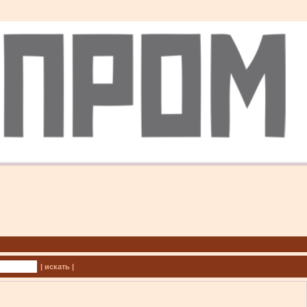
| искать |