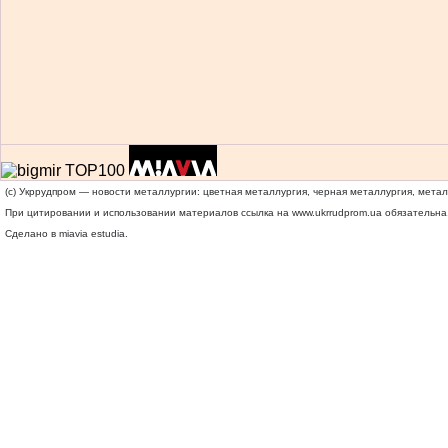
(c) Укррудпром — новости металлургии: цветная металлургия, черная металлургия, мета
При цитировании и использовании материалов ссылка на
www.ukrrudprom.ua
обязательна.
Сделано в miavia estudia.