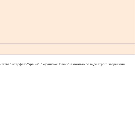
тва "Iнтерфакс-Україна", "Українськi Новини" в каком-либо виде строго запрещены