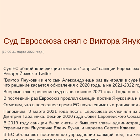
Суд Евросоюза снял с Виктора Януко
[10:00 31 марта 2022 года ]
Суд ЕС общей юрисдикции отменил “старые” санкции Евросоюза,
Рикард Йозвяк в Twitter.
“Виктор Янукович и его сын Александр еще раз выиграли в суде
что решение касается обновления с 2020 года, а не 2021-2022 го
Впервые такое решение суд вынес в июне 2021 года. Тогда оно 
В последний раз Евросоюз продлил санкции против Януковича и е
Отметим, что в последнее время ЕС начал снимать ограничения с
Напомним, 3 марта 2021 года послы Евросоюза исключили из с
Дмитрия Табачника. Весной 2020 года Совет Европейского Союза
В 2019 году санкции были сняты с бывшего главы администрац
Украины при Януковиче Елену Лукаш и нардепа Сергея Клюева.
В ЕС объясняют постепенное упразднение санкций тем, что чи
доказанных украинскими органами следствия.