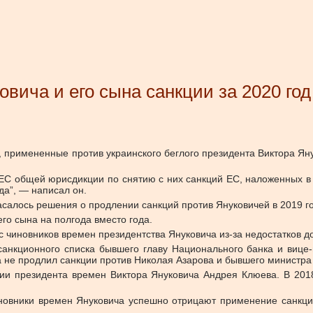
вича и его сына санкции за 2020 год
 примененные против украинского беглого президента Виктора Яну
 ЕС общей юрисдикции по снятию с них санкций ЕС, наложенных в 
да”, — написал он.
касалось решения о продлении санкций против Януковичей в 2019 
го сына на полгода вместо года.
 чиновников времен президентства Януковича из-за недостатков док
анкционного списка бывшего главу Национального банка и вице
 не продлил санкции против Николая Азарова и бывшего министра 
ии президента времен Виктора Януковича Андрея Клюева. В 201
новники времен Януковича успешно отрицают применение санкций