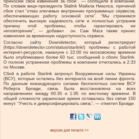
приносим свои извинения за сбой”, — сообщили в компании.
По словам вице-президента Stalink Майкла Николса, причиной
сбоя стал “отказ ключевых внутренних программных сервисов,
обеспечивающих работу основной сети”. “Мы стремимся
обеспечить высокую надежность сети и полностью устраним
причину этой проблемы, чтобы гарантировать ее
неповторение”, — добавил он. Сам Маск также принес
извинения за временную недоступность сервиса.
Согласно сайту Downdetector, который регистрирует
(https://downdetector.com/status/starlink/) проблемы с работой
интернет-ресурсов, накануне с 22:00 по московскому времени
было опубликовано более 60 тыс. сообщений о сбоях Starlink.
О полном устранении проблемы в компании отчитались в 2:33
по Москве.
Сбой в работе Starlink затронул Вооруженные силы Украины
(ВСУ), которые остались без интернета на всей линии фронта.
По данным командующего силами беспилотных систем ВСУ
Роберта Бровди, связь была восстановлена на всех
направлениях между 00:35 и 1:05 по местному времени. В
общей сложности украинская армия оставалась без связи 150
минут. “Учесть и диверсифицировать связь”, — отметил Бровди.
версия для печати >>