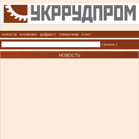
НОВОСТИ
АНАЛИТИКА
ДАЙДЖЕСТ
СПРАВОЧНИК
О НАС
| искать |
НОВОСТЬ