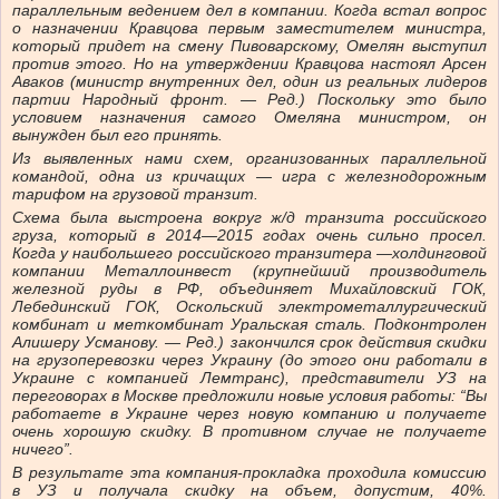
параллельным ведением дел в компании. Когда встал вопрос
о назначении Кравцова первым заместителем министра,
который придет на смену Пивоварскому, Омелян выступил
против этого. Но на утверждении Кравцова настоял Арсен
Аваков (министр внутренних дел, один из реальных лидеров
партии Народный фронт. — Ред.) Поскольку это было
условием назначения самого Омеляна министром, он
вынужден был его принять.
Из выявленных нами схем, организованных параллельной
командой, одна из кричащих — игра с железнодорожным
тарифом на грузовой транзит.
Схема была выстроена вокруг ж/д транзита российского
груза, который в 2014—2015 годах очень сильно просел.
Когда у наибольшего российского транзитера —холдинговой
компании Металлоинвест (крупнейший производитель
железной руды в РФ, объединяет Михайловский ГОК,
Лебединский ГОК, Оскольский электрометаллургический
комбинат и меткомбинат Уральская сталь. Подконтролен
Алишеру Усманову. — Ред.) закончился срок действия скидки
на грузоперевозки через Украину (до этого они работали в
Украине с компанией Лемтранс), представители УЗ на
переговорах в Москве предложили новые условия работы: “Вы
работаете в Украине через новую компанию и получаете
очень хорошую скидку. В противном случае не получаете
ничего”.
В результате эта компания-прокладка проходила комиссию
в УЗ и получала скидку на объем, допустим, 40%.