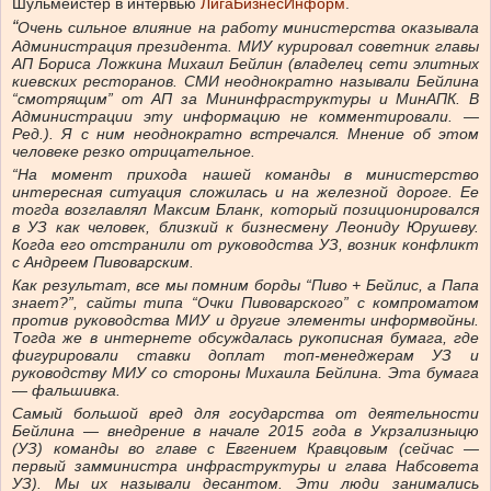
Шульмейстер в интервью
ЛигаБизнесИнформ
.
“
Очень сильное влияние на работу министерства оказывала
Администрация президента. МИУ курировал советник главы
АП Бориса Ложкина Михаил Бейлин (владелец сети элитных
киевских ресторанов. СМИ неоднократно называли Бейлина
“смотрящим” от АП за Мининфраструктуры и МинАПК. В
Администрации эту информацию не комментировали. —
Ред.). Я с ним неоднократно встречался. Мнение об этом
человеке резко отрицательное.
“На момент прихода нашей команды в министерство
интересная ситуация сложилась и на железной дороге. Ее
тогда возглавлял Максим Бланк, который позиционировался
в УЗ как человек, близкий к бизнесмену Леониду Юрушеву.
Когда его отстранили от руководства УЗ, возник конфликт
с Андреем Пивоварским.
Как результат, все мы помним борды “Пиво + Бейлис, а Папа
знает?”, сайты типа “Очки Пивоварского” с компроматом
против руководства МИУ и другие элементы информвойны.
Тогда же в интернете обсуждалась рукописная бумага, где
фигурировали ставки доплат топ-менеджерам УЗ и
руководству МИУ со стороны Михаила Бейлина. Эта бумага
— фальшивка.
Самый большой вред для государства от деятельности
Бейлина — внедрение в начале 2015 года в Укрзализныцю
(УЗ) команды во главе с Евгением Кравцовым (сейчас —
первый замминистра инфраструктуры и глава Набсовета
УЗ). Мы их называли десантом. Эти люди занимались