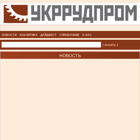
НОВОСТИ
АНАЛИТИКА
ДАЙДЖЕСТ
СПРАВОЧНИК
О НАС
| искать |
НОВОСТЬ