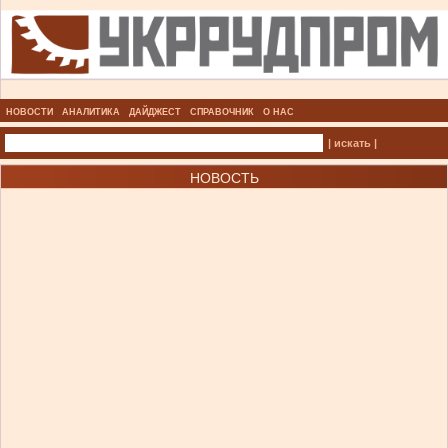
НОВОСТИ
АНАЛИТИКА
ДАЙДЖЕСТ
СПРАВОЧНИК
О НАС
| искать |
НОВОСТЬ