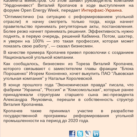
Кабинета министров. Об этом заявил руководитель компании
“Укрдонинвест” Виталий Кропачов в ходе выступления на
форуме Open Energy Week, передает
Интерфакс-Украина
.
“Оптимистично (на ситуацию с реформированием угольной
отрасли) я начну смотреть только тогда, когда начнет
правительство принимать регуляторные акты, постановления.
Более резко начнет принимать решения. Эффективность нужно
поднять, в первую очередь, решений Кабмина. Потом, шахтер,
я уверен на 100% — это такая профессия, которая может
показать свою работу”, — сказал бизнесмен.
В качестве примера Кропачев привел проволочки с созданием
Национальной угольной компании.
Как сообщалось, бизнесмен из Тореза Виталий Кропачев,
которого связывают с заместителем главы фракции “Блока
Порошенко” Игорем Кононенко, хочет выкупить ПАО “Львовская
угольная компания” у Натальи Королевской.
В конце прошлого года “Экономическая правда” писала, что
фабрики “Украина”, “Россия” и “Комсомольская”, которые ранее
принадлежали структурам старшего сына экс-президента
Александра Януковича, перешли в собственность структур
Виталия Кропачева.
Кропачев также принимал участие в разработке
государственной программы реформирования угольной
промышленности на период до 2020 года.