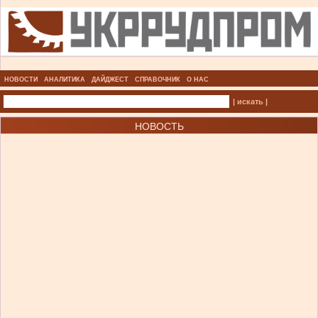
НОВОСТИ
АНАЛИТИКА
ДАЙДЖЕСТ
СПРАВОЧНИК
О НАС
| искать |
НОВОСТЬ