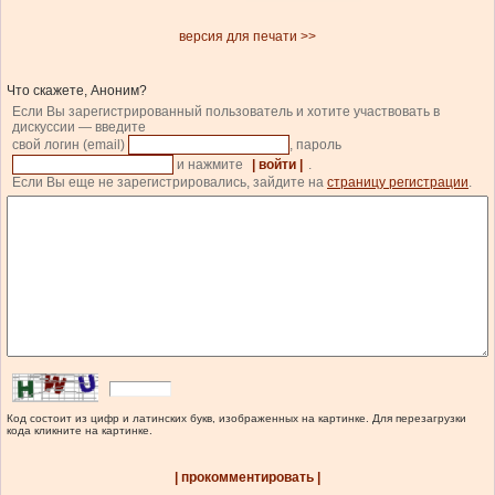
версия для печати >>
Что скажете, Аноним?
Если Вы зарегистрированный пользователь и хотите участвовать в
дискуссии — введите
свой логин (email)
, пароль
и нажмите
| войти |
.
Если Вы еще не зарегистрировались, зайдите на
страницу регистрации
.
Код состоит из цифр и латинских букв, изображенных на картинке. Для перезагрузки
кода кликните на картинке.
| прокомментировать |