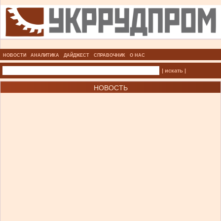
НОВОСТИ
АНАЛИТИКА
ДАЙДЖЕСТ
СПРАВОЧНИК
О НАС
| искать |
НОВОСТЬ