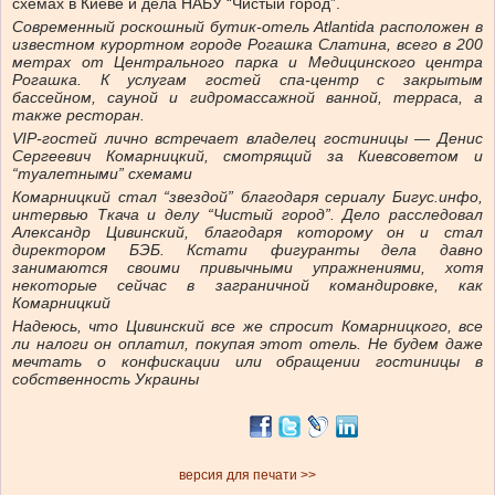
схемах в Киеве и дела НАБУ “Чистый город”.
Современный роскошный бутик-отель Atlantida расположен в
известном курортном городе Рогашка Слатина, всего в 200
метрах от Центрального парка и Медицинского центра
Рогашка. К услугам гостей спа-центр с закрытым
бассейном, сауной и гидромассажной ванной, терраса, а
также ресторан.
VIP-гостей лично встречает владелец гостиницы — Денис
Сергеевич Комарницкий, смотрящий за Киевсоветом и
“туалетными” схемами
Комарницкий стал “звездой” благодаря сериалу Бигус.инфо,
интервью Ткача и делу “Чистый город”. Дело расследовал
Александр Цивинский, благодаря которому он и стал
директором БЭБ. Кстати фигуранты дела давно
занимаются своими привычными упражнениями, хотя
некоторые сейчас в заграничной командировке, как
Комарницкий
Надеюсь, что Цивинский все же спросит Комарницкого, все
ли налоги он оплатил, покупая этот отель. Не будем даже
мечтать о конфискации или обращении гостиницы в
собственность Украины
версия для печати >>