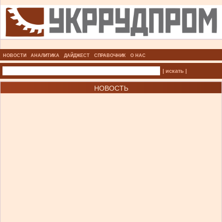
НОВОСТИ
АНАЛИТИКА
ДАЙДЖЕСТ
СПРАВОЧНИК
О НАС
| искать |
НОВОСТЬ