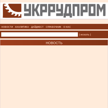
НОВОСТИ
АНАЛИТИКА
ДАЙДЖЕСТ
СПРАВОЧНИК
О НАС
| искать |
НОВОСТЬ