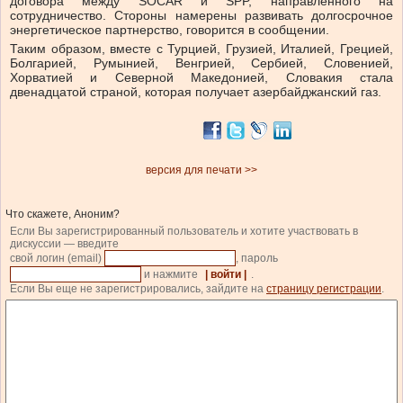
договора между SOCAR и SPP, направленного на
сотрудничество. Стороны намерены развивать долгосрочное
энергетическое партнерство, говорится в сообщении.
Таким образом, вместе с Турцией, Грузией, Италией, Грецией,
Болгарией, Румынией, Венгрией, Сербией, Словенией,
Хорватией и Северной Македонией, Словакия стала
двенадцатой страной, которая получает азербайджанский газ.
версия для печати >>
Что скажете, Аноним?
Если Вы зарегистрированный пользователь и хотите участвовать в
дискуссии — введите
свой логин (email)
, пароль
и нажмите
| войти |
.
Если Вы еще не зарегистрировались, зайдите на
страницу регистрации
.