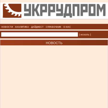
НОВОСТИ
АНАЛИТИКА
ДАЙДЖЕСТ
СПРАВОЧНИК
О НАС
| искать |
НОВОСТЬ