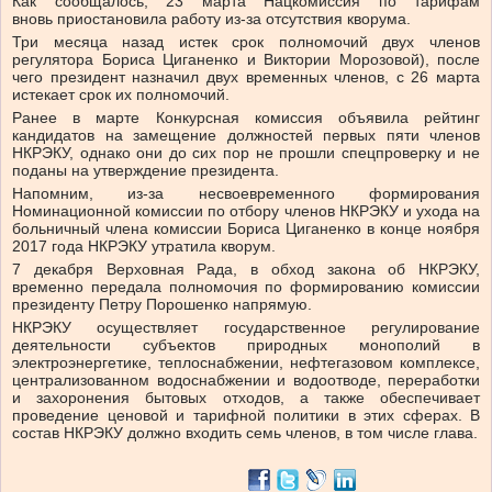
Как сообщалось, 23 марта Нацкомиссия по тарифам
вновь
приостановила работу из-за отсутствия кворума.
Три месяца назад истек срок полномочий двух членов
регулятора Бориса Циганенко и Виктории Морозовой), после
чего президент назначил двух временных членов, с 26 марта
истекает срок их полномочий.
Ранее в марте Конкурсная комиссия объявила рейтинг
кандидатов на замещение должностей первых пяти членов
НКРЭКУ, однако они до сих пор не прошли спецпроверку и не
поданы на утверждение президента.
Напомним, из-за несвоевременного формирования
Номинационной комиссии по отбору членов НКРЭКУ и ухода на
больничный члена комиссии Бориса Циганенко в конце ноября
2017 года НКРЭКУ утратила кворум.
7 декабря Верховная Рада, в обход закона об НКРЭКУ,
временно передала полномочия по формированию комиссии
президенту Петру Порошенко напрямую.
НКРЭКУ осуществляет государственное регулирование
деятельности субъектов природных монополий в
электроэнергетике, теплоснабжении, нефтегазовом комплексе,
централизованном водоснабжении и водоотводе, переработки
и захоронения бытовых отходов, а также обеспечивает
проведение ценовой и тарифной политики в этих сферах. В
состав НКРЭКУ должно входить семь членов, в том числе глава.