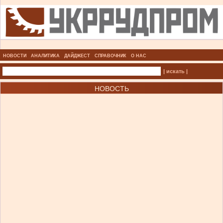
НОВОСТИ
АНАЛИТИКА
ДАЙДЖЕСТ
СПРАВОЧНИК
О НАС
| искать |
НОВОСТЬ