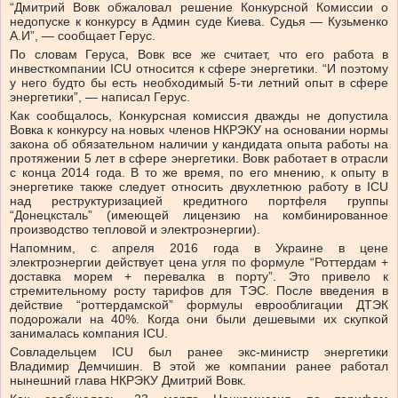
“Дмитрий Вовк обжаловал решение Конкурсной Комиссии о
недопуске к конкурсу в Админ суде Киева. Судья — Кузьменко
А.И”, — сообщает Герус.
По словам Геруса, Вовк все же считает, что его работа в
инвесткомпании ICU относится к сфере энергетики. “И поэтому
у него будто бы есть необходимый 5-ти летний опыт в сфере
энергетики”, — написал Герус.
Как сообщалось, Конкурсная комиссия дважды не допустила
Вовка к конкурсу на новых членов НКРЭКУ на основании нормы
закона об обязательном наличии у кандидата опыта работы на
протяжении 5 лет в сфере энергетики.
Вовк работает в отрасли
с конца 2014 года. В то же время, по его мнению, к опыту в
энергетике также следует относить двухлетнюю работу в ICU
над реструктуризацией кредитного портфеля группы
“Донецксталь” (имеющей лицензию на комбинированное
производство тепловой и электроэнергии).
Напомним, с апреля 2016 года в Украине в цене
электроэнергии действует цена угля по формуле “Роттердам +
доставка морем + перевалка в порту”. Это привело к
стремительному росту тарифов для ТЭС. После введения в
действие “роттердамской” формулы еврооблигации ДТЭК
подорожали на 40%. Когда они были дешевыми их скупкой
занималась компания ICU.
Совладельцем ICU был ранее экс-министр энергетики
Владимир Демчишин. В этой же компании ранее работал
нынешний глава НКРЭКУ Дмитрий Вовк.