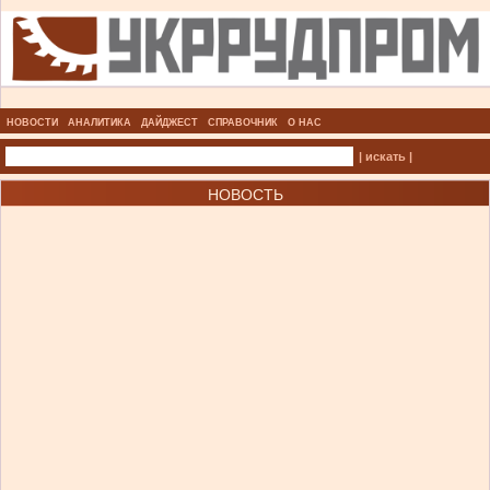
НОВОСТИ
АНАЛИТИКА
ДАЙДЖЕСТ
СПРАВОЧНИК
О НАС
| искать |
НОВОСТЬ