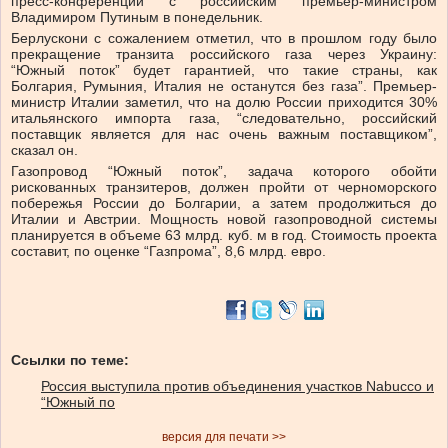
пресс-конференции с российским премьер-министром
Владимиром Путиным в понедельник.
Берлускони с сожалением отметил, что в прошлом году было
прекращение транзита российского газа через Украину:
“Южный поток” будет гарантией, что такие страны, как
Болгария, Румыния, Италия не останутся без газа”. Премьер-
министр Италии заметил, что на долю России приходится 30%
итальянского импорта газа, “следовательно, российский
поставщик является для нас очень важным поставщиком”,
сказал он.
Газопровод “Южный поток”, задача которого обойти
рискованных транзитеров, должен пройти от черноморского
побережья России до Болгарии, а затем продолжиться до
Италии и Австрии. Мощность новой газопроводной системы
планируется в объеме 63 млрд. куб. м в год. Стоимость проекта
составит, по оценке “Газпрома”, 8,6 млрд. евро.
Ссылки по теме:
Россия выступила против объединения участков Nabucco и
“Южный по
версия для печати >>