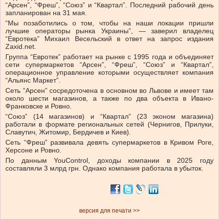
“Арсен”, “Фреш”, “Союз” и “Квартал”. Последний рабочий день
запланирован на 31 мая.
“Мы позаботились о том, чтобы на наши локации пришли
лучшие операторы рынка Украины”, — заверил владелец
“Евротека”
Михаил Весельский в ответ на запрос издания
Zaxid.net.
Группа “Евротек” работает на рынке с 1995 года и объединяет
сети супермаркетов “Арсен”, “Фреш”, “Союз” и “Квартал”,
операционное управление которыми осуществляет компания
“Альянс Маркет”.
Сеть “Арсен” сосредоточена в основном во Львове и имеет там
около шести магазинов, а также по два объекта в Ивано-
Франковске и Ровно.
“Союз” (14 магазинов) и “Квартал” (23 эконом магазина)
работали в формате региональных сетей (Чернигов, Прилуки,
Славутич, Житомир, Бердичев и Киев).
Сеть “Фреш” развивала девять супермаркетов в Кривом Роге,
Херсоне и Ровно.
По данным YouControl, доходы компании в 2025 году
составляли 3 млрд грн. Однако компания работала в убыток.
версия для печати >>