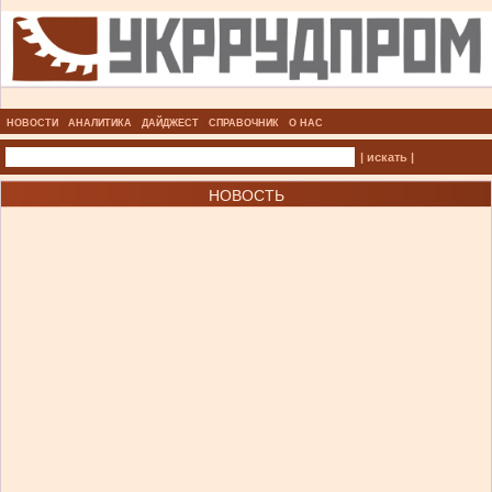
НОВОСТИ
АНАЛИТИКА
ДАЙДЖЕСТ
СПРАВОЧНИК
О НАС
| искать |
НОВОСТЬ