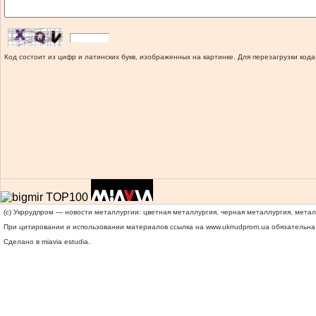
Код состоит из цифр и латинских букв, изображенных на картинке. Для перезагрузки кода
(c) Укррудпром — новости металлургии: цветная металлургия, черная металлургия, мета
При цитировании и использовании материалов ссылка на
www.ukrrudprom.ua
обязательна.
Сделано в miavia estudia.