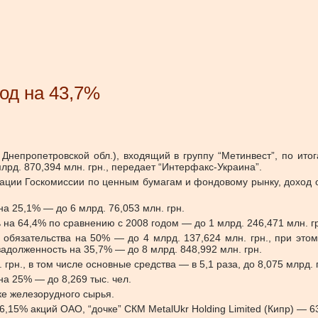
од на 43,7%
Днепропетровской обл.), входящий в группу “Метинвест”, по ито
рд. 870,394 млн. грн., передает “Интерфакс-Украина”.
ации Госкомиссии по ценным бумагам и фондовому рынку, доход 
 25,1% — до 6 млрд. 76,053 млн. грн.
 на 64,4% по сравнению с 2008 годом — до 1 млрд. 246,471 млн. г
обязательства на 50% — до 4 млрд. 137,624 млн. грн., при этом
адолженность на 35,7% — до 8 млрд. 848,992 млн. грн.
рн., в том числе основные средства — в 5,1 раза, до 8,075 млрд. 
а 25% — до 8,269 тыс. чел.
ке железорудного сырья.
,15% акций ОАО, “дочке” СКМ MetalUkr Holding Limited (Кипр) — 6