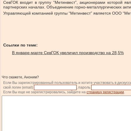
СевГОК входит в группу “Метинвест”, акционерами которой яв
партнерских началах. Объединение горно-металлургических актив
Управляющей компанией группы “Метинвест” является ООО “Мет
Ссылки по теме:
В январе-марте СевГОК увеличил производство на 28,5%
Что скажете, Аноним?
Если Вы зарегистрированный пользователь и хотите участвовать в дискусс
свой логин (email)
, пароль
Если Вы еще не зарегистрировались, зайдите на
страницу регистрации
.