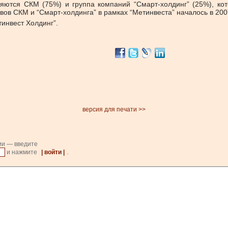
ляются СКМ (75%) и группа компаний “Смарт-холдинг” (25%), ко
ов СКМ и “Смарт-холдинга” в рамках “Метинвеста” началось в 2007
инвест Холдинг”.
версия для печати >>
ии — введите
и нажмите
| войти |
.