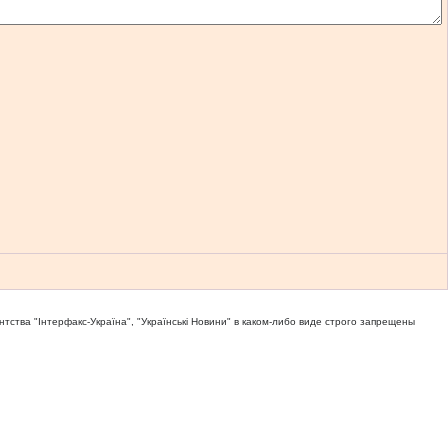
тва "Iнтерфакс-Україна", "Українськi Новини" в каком-либо виде строго запрещены