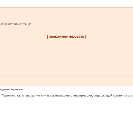
 кликните на картинке.
| прокомментировать |
ллургия Украины
 Перепечатка, копирование или воспроизведение информации, содержащей ссылку на агентс