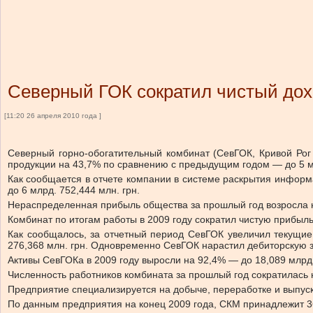
Северный ГОК сократил чистый дох
[11:20 26 апреля 2010 года ]
Северный горно-обогатительный комбинат (СевГОК, Кривой Рог 
продукции на 43,7% по сравнению с предыдущим годом — до 5 мл
Как сообщается в отчете компании в системе раскрытия информ
до 6 млрд. 752,444 млн. грн.
Нераспределенная прибыль общества за прошлый год возросла на
Комбинат по итогам работы в 2009 году сократил чистую прибыль
Как сообщалось, за отчетный период СевГОК увеличил текущие 
276,368 млн. грн. Одновременно СевГОК нарастил дебиторскую з
Активы СевГОКа в 2009 году выросли на 92,4% — до 18,089 млрд. г
Численность работников комбината за прошлый год сократилась н
Предприятие специализируется на добыче, переработке и выпус
По данным предприятия на конец 2009 года, СКМ принадлежит 36