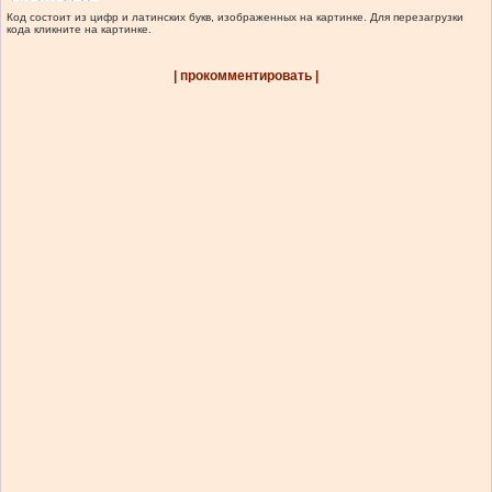
Код состоит из цифр и латинских букв, изображенных на картинке. Для перезагрузки
кода кликните на картинке.
| прокомментировать |