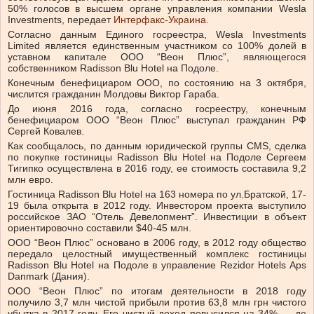
50% голосов в высшем органе управления компании Wesla
Investments, передает
Интерфакс-Украина.
Согласно данным Единого госреестра, Wesla Investments
Limited является единственным участником со 100% долей в
уставном капитале ООО “Веон Плюс”, являющегося
собственником Radisson Blu Hotel на Подоле.
Конечным бенефициаром ООО, по состоянию на 3 октября,
числится гражданин Молдовы Виктор Гараба.
До июня 2016 года, согласно госреестру, конечным
бенефициаром ООО “Веон Плюс” выступал гражданин РФ
Сергей Ковалев.
Как сообщалось, по данным юридической группы CMS, сделка
по покупке гостиницы Radisson Blu Hotel на Подоле Сергеем
Тигипко осуществлена в 2016 году, ее стоимость составила 9,2
млн евро.
Гостиница Radisson Blu Hotel на 163 номера по ул.Братской, 17-
19 была открыта в 2012 году. Инвестором проекта выступило
российское ЗАО “Отель Девелопмент”. Инвестиции в объект
ориентировочно составили $40-45 млн.
ООО “Веон Плюс” основано в 2006 году, в 2012 году общество
передало целостный имущественный комплекс гостиницы
Radisson Blu Hotel на Подоле в управление Rezidor Hotels Aps
Danmark (Дания).
ООО “Веон Плюс” по итогам деятельности в 2018 году
получило 3,7 млн чистой прибыли против 63,8 млн грн чистого
убытка в 2017 году. Его чистый доход повысился на 34% — до