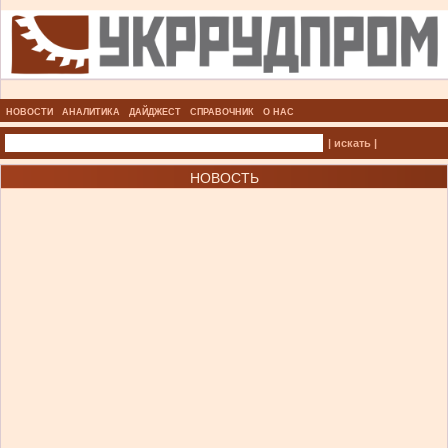
НОВОСТИ
АНАЛИТИКА
ДАЙДЖЕСТ
СПРАВОЧНИК
О НАС
| искать |
НОВОСТЬ