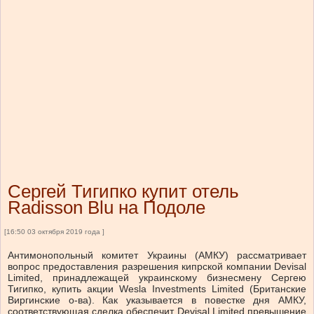
Сергей Тигипко купит отель
Radisson Blu на Подоле
[16:50 03 октября 2019 года ]
Антимонопольный комитет Украины (АМКУ) рассматривает
вопрос предоставления разрешения кипрской компании Devisal
Limited, принадлежащей украинскому бизнесмену Сергею
Тигипко, купить акции Wesla Investments Limited (Британские
Виргинские о-ва). Как указывается в повестке дня АМКУ,
соответствующая сделка обеспечит Devisal Limited превышение