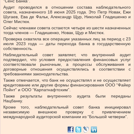
“Сенс Банка”.
Аудит проводился в отношении состава наблюдательного
совета, назначенного 18 июня 2025 года. Это Петр Новак, Ежи
Шугаев, Ева де Фальк, Александр Щур, Николай Гладишенко и
Олег Мистюк.
Сейчас членами совета остаются четыре из шести назначенных
тогда членов — Гладишенко, Новак, Щур и Мистюк.
Проверка охватила все операции указанных лиц за период с 23
июля 2023 года — даты перехода банка в государственную
собственность.
Наблюдательный совет заявляет, что внутренний аудит
подтвердил, что условия предоставления финансовых услуг
соответствовали рыночным, а процессы обслуживания и
договорные отношения осуществлялись в соответствии с
требованиями законодательства.
Также отмечается, что банк не осуществлял и не осуществляет
кредитование или другие формы финансирования ООО “Файер
Пойнт” и ООО “Карпатнафтохим”.
Также результаты внутреннего аудита были переданы
Нацбанку.
Кроме того, наблюдательный совет банка инициировал
независимую внешнюю проверку с привлечением
международной аудиторской компании из “Большой четверки”.