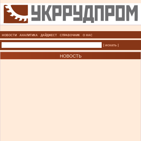
НОВОСТИ
АНАЛИТИКА
ДАЙДЖЕСТ
СПРАВОЧНИК
О НАС
| искать |
НОВОСТЬ