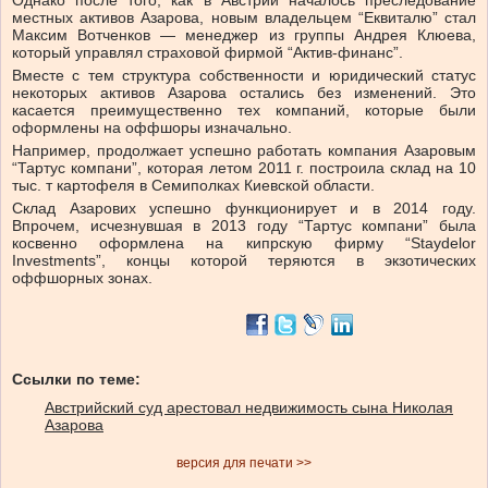
Однако после того, как в Австрии началось преследование
местных активов Азарова, новым владельцем “Еквиталю” стал
Максим Вотченков — менеджер из группы Андрея Клюева,
который управлял страховой фирмой “Актив-финанс”.
Вместе с тем структура собственности и юридический статус
некоторых активов Азарова остались без изменений. Это
касается преимущественно тех компаний, которые были
оформлены на оффшоры изначально.
Например, продолжает успешно работать компания Азаровым
“Тартус компани”, которая летом 2011 г. построила склад на 10
тыс. т картофеля в Семиполках Киевской области.
Склад Азарових успешно функционирует и в 2014 году.
Впрочем, исчезнувшая в 2013 году “Тартус компани” была
косвенно оформлена на кипрскую фирму “Staydelor
Investments”, концы которой теряются в экзотических
оффшорных зонах.
Ссылки по теме:
Австрийский суд арестовал недвижимость сына Николая
Азарова
версия для печати >>