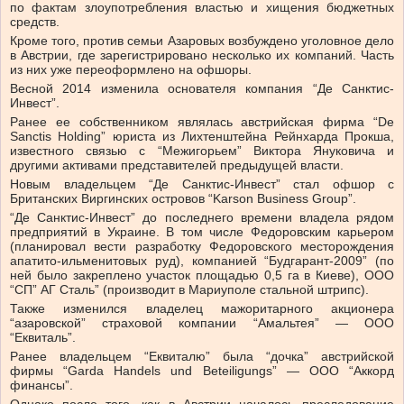
по фактам злоупотребления властью и хищения бюджетных
средств.
Кроме того, против семьи Азаровых возбуждено уголовное дело
в Австрии, где зарегистрировано несколько их компаний. Часть
из них уже переоформлено на офшоры.
Весной 2014 изменила основателя компания “Де Санктис-
Инвест”.
Ранее ее собственником являлась австрийская фирма “De
Sanctis Holding” юриста из Лихтенштейна Рейнхарда Прокша,
известного связью с “Межигорьем” Виктора Януковича и
другими активами представителей предыдущей власти.
Новым владельцем “Де Санктис-Инвест” стал офшор с
Британских Виргинских островов “Karson Business Group”.
“Де Санктис-Инвест” до последнего времени владела рядом
предприятий в Украине. В том числе Федоровским карьером
(планировал вести разработку Федоровского месторождения
апатито-ильменитовых руд), компанией “Будгарант-2009” (по
ней было закреплено участок площадью 0,5 га в Киеве), ООО
“СП” АГ Сталь” (производит в Мариуполе стальной штрипс).
Также изменился владелец мажоритарного акционера
“азаровской” страховой компании “Амальтея” — ООО
“Еквиталь”.
Ранее владельцем “Еквиталю” была “дочка” австрийской
фирмы “Garda Handels und Beteiligungs” — ООО “Аккорд
финансы”.