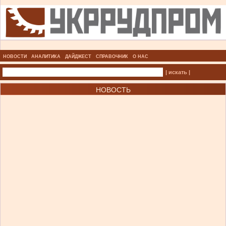
НОВОСТИ
АНАЛИТИКА
ДАЙДЖЕСТ
СПРАВОЧНИК
О НАС
| искать |
НОВОСТЬ