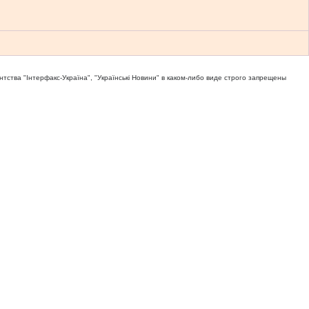
тва "Iнтерфакс-Україна", "Українськi Новини" в каком-либо виде строго запрещены