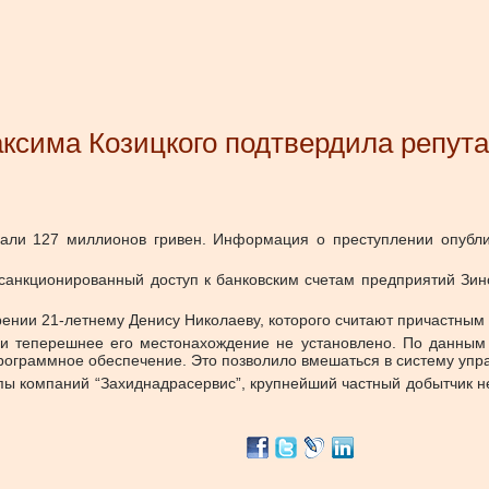
аксима Козицкого подтвердила репут
крали 127 миллионов гривен. Информация о преступлении опубл
санкционированный доступ к банковским счетам предприятий Зино
ении 21-летнему Денису Николаеву, которого считают причастным
 теперешнее его местонахождение не установлено. По данным с
рограммное обеспечение. Это позволило вмешаться в систему упр
ы компаний “Захиднадрасервис”, крупнейший частный добытчик не