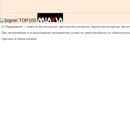
(c) Укррудпром — новости металлургии: цветная металлургия, черная металлургия, мета
При цитировании и использовании материалов ссылка на
www.ukrrudprom.ua
обязательна.
Сделано в miavia estudia.