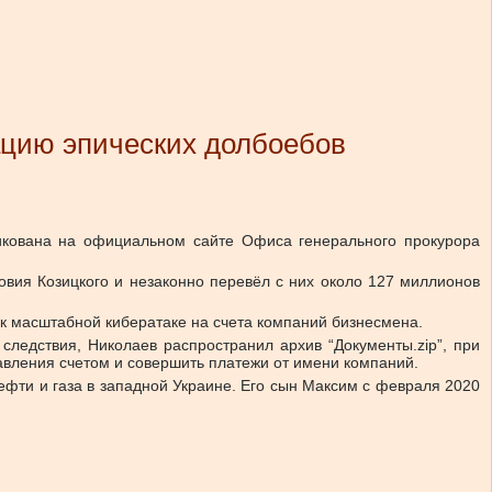
ацию эпических долбоебов
икована на официальном сайте Офиса генерального прокурора
вия Козицкого и незаконно перевёл с них около 127 миллионов
 к масштабной кибератаке на счета компаний бизнесмена.
ледствия, Николаев распространил архив “Документы.zip”, при
авления счетом и совершить платежи от имени компаний.
фти и газа в западной Украине. Его сын Максим с февраля 2020