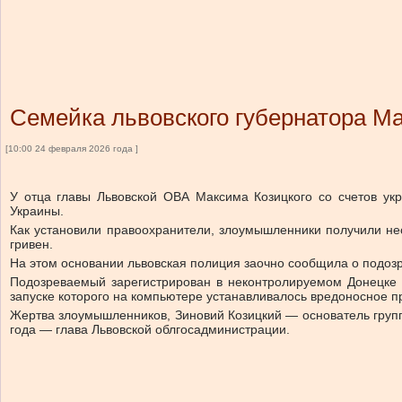
Семейка львовского губернатора М
[10:00 24 февраля 2026 года ]
У отца главы Львовской ОВА Максима Козицкого со счетов у
Украины.
Как установили правоохранители, злоумышленники получили не
гривен.
На этом основании львовская полиция заочно сообщила о подозр
Подозреваемый зарегистрирован в неконтролируемом Донецке и
запуске которого на компьютере устанавливалось вредоносное п
Жертва злоумышленников, Зиновий Козицкий — основатель групп
года — глава Львовской облгосадминистрации.