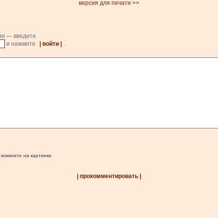
версия для печати >>
ии — введите
и нажмите
| войти |
.
 кликните на картинке.
| прокомментировать |