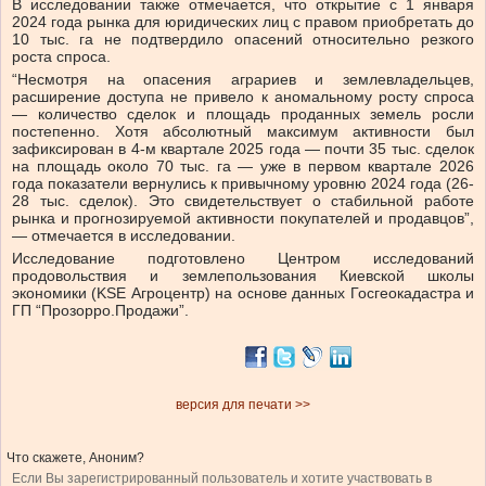
В исследовании также отмечается, что открытие с 1 января
2024 года рынка для юридических лиц с правом приобретать до
10 тыс. га не подтвердило опасений относительно резкого
роста спроса.
“Несмотря на опасения аграриев и землевладельцев,
расширение доступа не привело к аномальному росту спроса
— количество сделок и площадь проданных земель росли
постепенно. Хотя абсолютный максимум активности был
зафиксирован в 4-м квартале 2025 года — почти 35 тыс. сделок
на площадь около 70 тыс. га — уже в первом квартале 2026
года показатели вернулись к привычному уровню 2024 года (26-
28 тыс. сделок). Это свидетельствует о стабильной работе
рынка и прогнозируемой активности покупателей и продавцов”,
— отмечается в исследовании.
Исследование подготовлено Центром исследований
продовольствия и землепользования Киевской школы
экономики (KSE Агроцентр) на основе данных Госгеокадастра и
ГП “Прозорро.Продажи”.
версия для печати >>
Что скажете, Аноним?
Если Вы зарегистрированный пользователь и хотите участвовать в