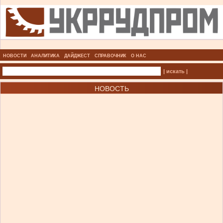
НОВОСТИ
АНАЛИТИКА
ДАЙДЖЕСТ
СПРАВОЧНИК
О НАС
| искать |
НОВОСТЬ