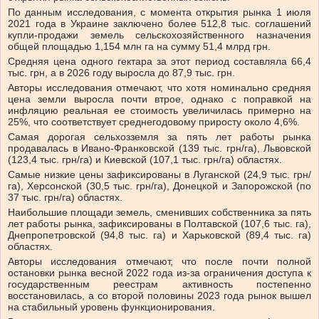
По данным исследования, с момента открытия рынка 1 июля
2021 года в Украине заключено более 512,8 тыс. соглашений
купли-продажи земель сельскохозяйственного назначения
общей площадью 1,154 млн га на сумму 51,4 млрд грн.
Средняя цена одного гектара за этот период составляла 66,4
тыс. грн, а в 2026 году выросла до 87,9 тыс. грн.
Авторы исследования отмечают, что хотя номинально средняя
цена земли выросла почти втрое, однако с поправкой на
инфляцию реальная ее стоимость увеличилась примерно на
25%, что соответствует среднегодовому приросту около 4,6%.
Самая дорогая сельхозземля за пять лет работы рынка
продавалась в Ивано-Франковской (139 тыс. грн/га), Львовской
(123,4 тыс. грн/га) и Киевской (107,1 тыс. грн/га) областях.
Самые низкие цены зафиксированы в Луганской (24,9 тыс. грн/
га), Херсонской (30,5 тыс. грн/га), Донецкой и Запорожской (по
37 тыс. грн/га) областях.
Наибольшие площади земель, сменивших собственника за пять
лет работы рынка, зафиксированы в Полтавской (107,6 тыс. га),
Днепропетровской (94,8 тыс. га) и Харьковской (89,4 тыс. га)
областях.
Авторы исследования отмечают, что после почти полной
остановки рынка весной 2022 года из-за ограничения доступа к
государственным реестрам активность постепенно
восстановилась, а со второй половины 2023 года рынок вышел
на стабильный уровень функционирования.