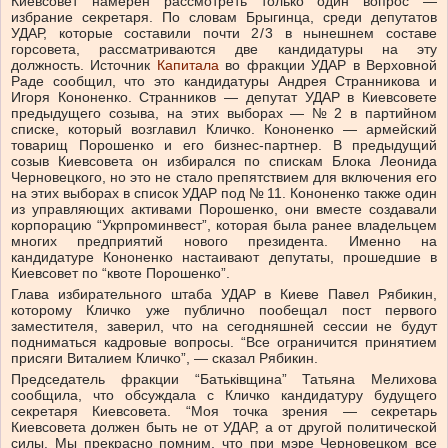
Киевсовет намерен рассмотреть только один вопрос —
избрание секретаря. По словам Брыгинца, среди депутатов
УДАР, которые составили почти 2 / 3 в нынешнем составе
горсовета, рассматриваются две кандидатуры на эту
должность. Источник
Капитала
во фракции УДАР в Верховной
Раде сообщил, что это кандидатуры Андрея Странникова и
Игоря Кононенко. Странников — депутат УДАР в Киевсовете
предыдущего созыва, на этих выборах — № 2 в партийном
списке, который возглавил Кличко. Кононенко — армейский
товарищ Порошенко и его бизнес-партнер. В предыдущий
созыв Киевсовета он избирался по спискам Блока Леонида
Черновецкого, но это не стало препятствием для включения его
на этих выборах в список УДАР под № 11. Кононенко также один
из управляющих активами Порошенко, они вместе создавали
корпорацию “Укрпроминвест”, которая была ранее владельцем
многих предприятий нового президента. Именно на
кандидатуре Кононенко настаивают депутаты, прошедшие в
Киевсовет по “квоте Порошенко”.
Глава избирательного штаба УДАР в Киеве Павел Рябикин,
которому Кличко уже публично пообещал пост первого
заместителя, заверил, что на сегодняшней сессии не будут
подниматься кадровые вопросы. “Все ограничится принятием
присяги Виталием Кличко”, — сказал Рябикин.
Председатель фракции “Батьківщина” Татьяна Мелихова
сообщила, что обсуждала с Кличко кандидатуру будущего
секретаря Киевсовета. “Моя точка зрения — секретарь
Киевсовета должен быть не от УДАР, а от другой политической
силы. Мы прекрасно помним, что при мэре Черновецком все