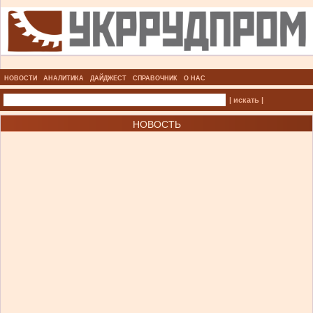
НОВОСТИ
АНАЛИТИКА
ДАЙДЖЕСТ
СПРАВОЧНИК
О НАС
| искать |
НОВОСТЬ