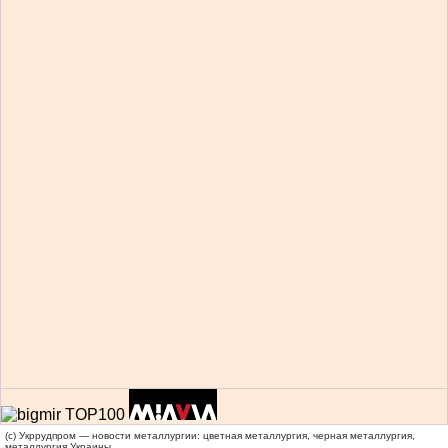
(c) Укррудпром — новости металлургии: цветная металлургия, черная металлургия,
металлургия Украины