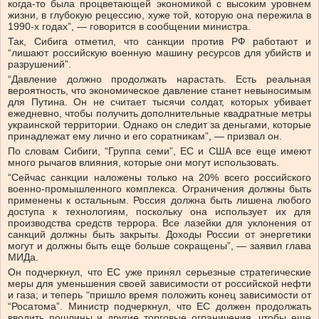
когда-то была процветающей экономикой с высоким уровнем
жизни, в глубокую рецессию, хуже той, которую она пережила в
1990-х годах”, — говорится в сообщении министра.
Так, Сибига отметил, что санкции против РФ работают и
“лишают российскую военную машину ресурсов для убийств и
разрушений”.
“Давление должно продолжать нарастать. Есть реальная
вероятность, что экономическое давление станет невыносимым
для Путина. Он не считает тысячи солдат, которых убивает
ежедневно, чтобы получить дополнительные квадратные метры
украинской территории. Однако он следит за деньгами, которые
принадлежат ему лично и его соратникам”, — призвал он.
По словам Сибиги, “Группа семи”, ЕС и США все еще имеют
много рычагов влияния, которые они могут использовать.
“Сейчас санкции наложены только на 20% всего российского
военно-промышленного комплекса. Ограничения должны быть
применены к остальным. Россия должна быть лишена любого
доступа к технологиям, поскольку она использует их для
производства средств террора. Все лазейки для уклонения от
санкций должны быть закрыты. Доходы России от энергетики
могут и должны быть еще больше сокращены”, — заявил глава
МИДа.
Он подчеркнул, что ЕС уже принял серьезные стратегические
меры для уменьшения своей зависимости от российской нефти
и газа; и теперь “пришло время положить конец зависимости от
“Росатома”. Министр подчеркнул, что ЕС должен продолжать
вводить пошлины и другие торговые ограничения, чтобы еще