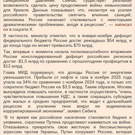
санкционное давление. Сейчас существует реальная
возможность сделать цену продолжения войны невыносимой
для Кремля. Данные показывают, что, несмотря на усилия
российского правительства смягчить влияние санкций,
экономика России начинает сталкиваться с некоторыми
драматическими проблемами, входя в рецессию”, —
написал
он
в соцсети Х.
В частности, министр отметил, что в январе-ноябре дефицит
федерального бюджета России достиг рекордных $54 млрд, и
до конца года он может превысить $70 млрд.
Так, впервые с момента начала полномасштабного вторжения
России консолидированный дефицит российских регионов
достиг -$1,5 млрд по сравнению с прошлогодним профицитом в
$12 млрд.
Глава МИД подчеркнул, что доходы России от энергетики
уменьшаются. Прибыли от нефти и газа в ноябре 2025 года
упали на 34% по сравнению с ноябрем 2024 года, и только это
сократило бюджет России на $3,5 млрд. Таким образом, Москва
вынуждена повышать налоги, в частности осуществлять “очень
чувствительное повышение НДС, а также сокращать субсидии
для малых и средних предприятий, что ведет к дальнейшей
рецессии и усилению тени вокруг ее эндемически
коррумпированной экономики”, заявил Сибига.
“В то время как российское население становится беднее и
уязвимее, соратники Путина продолжают наживаться на войне.
Отказываясь прекратить свою жестокую и бессмысленную
агрессию против Украины, Путин погружает Россию, которая