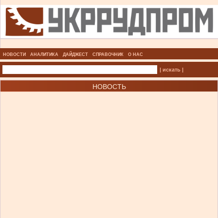
НОВОСТИ
АНАЛИТИКА
ДАЙДЖЕСТ
СПРАВОЧНИК
О НАС
| искать |
НОВОСТЬ