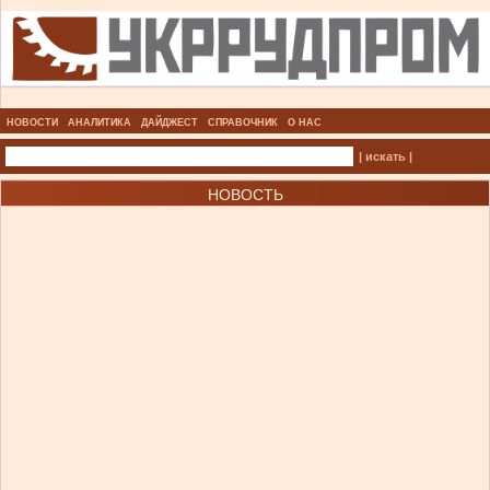
НОВОСТИ
АНАЛИТИКА
ДАЙДЖЕСТ
СПРАВОЧНИК
О НАС
| искать |
НОВОСТЬ