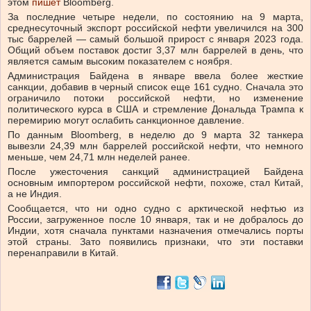
этом
пишет
Bloomberg.
За последние четыре недели, по состоянию на 9 марта,
среднесуточный экспорт российской нефти увеличился на 300
тыс баррелей — самый большой прирост с января 2023 года.
Общий объем поставок достиг 3,37 млн баррелей в день, что
является самым высоким показателем с ноября.
Администрация Байдена в январе ввела более жесткие
санкции, добавив в черный список еще 161 судно. Сначала это
ограничило потоки российской нефти, но изменение
политического курса в США и стремление Дональда Трампа к
перемирию могут ослабить санкционное давление.
По данным Bloomberg, в неделю до 9 марта 32 танкера
вывезли 24,39 млн баррелей российской нефти, что немного
меньше, чем 24,71 млн неделей ранее.
После ужесточения санкций администрацией Байдена
основным импортером российской нефти, похоже, стал Китай,
а не Индия.
Сообщается, что ни одно судно с арктической нефтью из
России, загруженное после 10 января, так и не добралось до
Индии, хотя сначала пунктами назначения отмечались порты
этой страны. Зато появились признаки, что эти поставки
перенаправили в Китай.