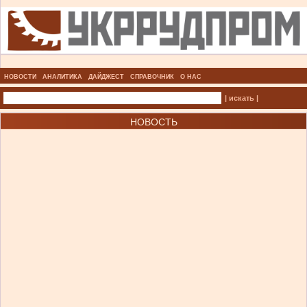
НОВОСТИ
АНАЛИТИКА
ДАЙДЖЕСТ
СПРАВОЧНИК
О НАС
| искать |
НОВОСТЬ