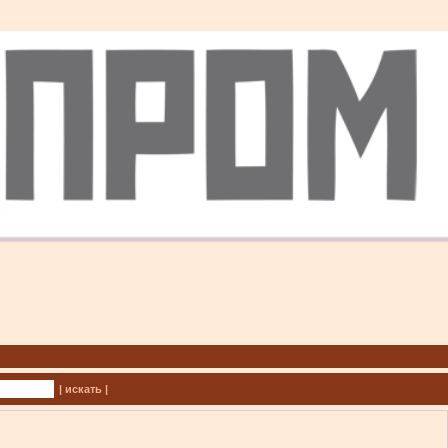
| искать |