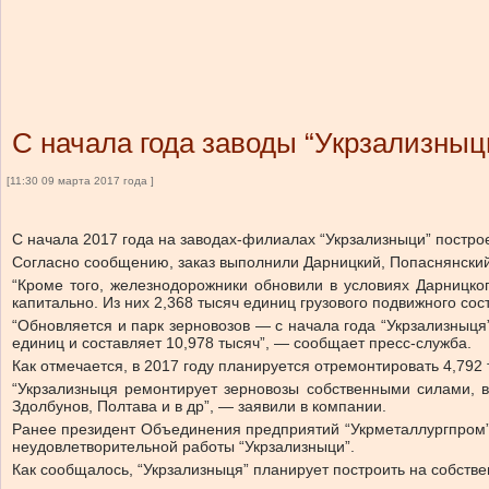
С начала года заводы “Укрзализныц
[11:30 09 марта 2017 года ]
С начала 2017 года на заводах-филиалах “Укрзализныци” постро
Согласно сообщению, заказ выполнили Дарницкий, Попаснянски
“Кроме того, железнодорожники обновили в условиях Дарницко
капитально. Из них 2,368 тысяч единиц грузового подвижного с
“Обновляется и парк зерновозов — с начала года “Укрзализныця
единиц и составляет 10,978 тысяч”, — сообщает пресс-служба.
Как отмечается, в 2017 году планируется отремонтировать 4,792
“Укрзализныця ремонтирует зерновозы собственными силами, в
Здолбунов, Полтава и в др”, — заявили в компании.
Ранее президент Объединения предприятий “Укрметаллургпром” А
неудовлетворительной работы “Укрзализныци”.
Как сообщалось, “Укрзализныця” планирует построить на собстве