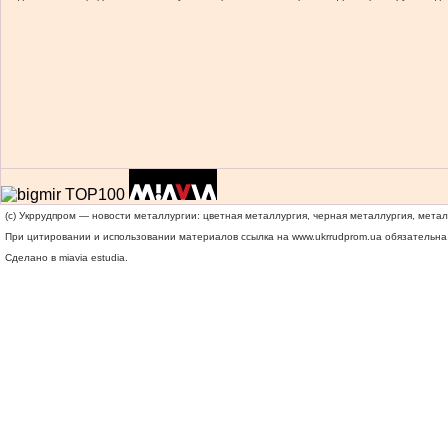
(c) Укррудпром — новости металлургии: цветная металлургия, черная металлургия, мета
При цитировании и использовании материалов ссылка на
www.ukrrudprom.ua
обязательна.
Сделано в miavia estudia.