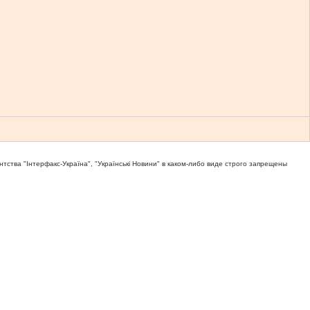
тва "Iнтерфакс-Україна", "Українськi Новини" в каком-либо виде строго запрещены