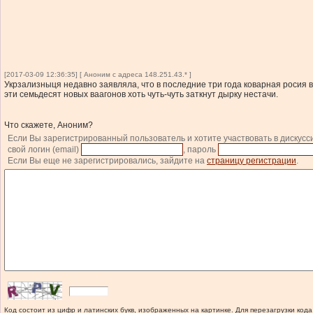
[2017-03-09 12:36:35] [ Аноним с адреса 148.251.43.* ]
Укрзализныця недавно заявляла, что в последние три года коварная росия 
эти семьдесят новых ваагонов хоть чуть-чуть заткнут дырку нестачи.
Что скажете, Аноним?
Если Вы зарегистрированный пользователь и хотите участвовать в дискусс
свой логин (email)
, пароль
Если Вы еще не зарегистрировались, зайдите на
страницу регистрации
.
Код состоит из цифр и латинских букв, изображенных на картинке. Для перезагрузки кода