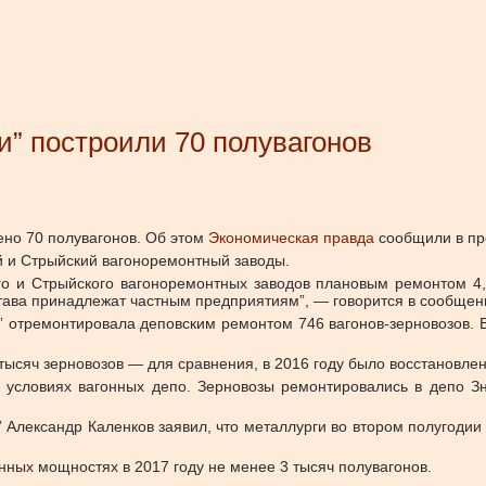
и” построили 70 полувагонов
ено 70 полувагонов. Об этом
Экономическая правда
сообщили в пр
й и Стрыйский вагоноремонтный заводы.
го и Стрыйского вагоноремонтных заводов плановым ремонтом 4,
остава принадлежат частным предприятиям”, — говорится в сообщен
” отремонтировала деповским ремонтом 746 вагонов-зерновозов. 
 тысяч зерновозов — для сравнения, в 2016 году было восстановле
 условиях вагонных депо. Зерновозы ремонтировались в депо З
лександр Каленков заявил, что металлурги во втором полугодии 
нных мощностях в 2017 году не менее 3 тысяч полувагонов.