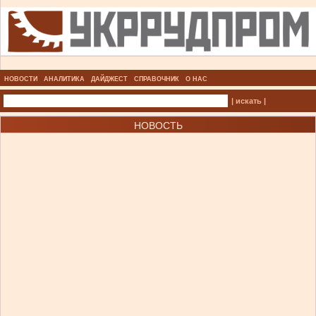
НОВОСТИ
АНАЛИТИКА
ДАЙДЖЕСТ
СПРАВОЧНИК
О НАС
| искать |
НОВОСТЬ