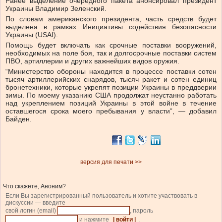
Ранее выделение очередного пакета анонсировал президент
Украины Владимир Зеленский.
По словам американского президента, часть средств будет
выделена в рамках Инициативы содействия безопасности
Украины (USAI).
Помощь будет включать как срочные поставки вооружений,
необходимых на поле боя, так и долгосрочные поставки систем
ПВО, артиллерии и других важнейших видов оружия.
“Министерство обороны находится в процессе поставки сотен
тысяч артиллерийских снарядов, тысяч ракет и сотен единиц
бронетехники, которые укрепят позиции Украины в преддверии
зимы. По моему указанию США продолжат неустанно работать
над укреплением позиций Украины в этой войне в течение
оставшегося срока моего пребывания у власти”, — добавил
Байден.
версия для печати >>
Что скажете, Аноним?
Если Вы зарегистрированный пользователь и хотите участвовать в
дискуссии — введите
свой логин (email)
, пароль
и нажмите
| войти |
.