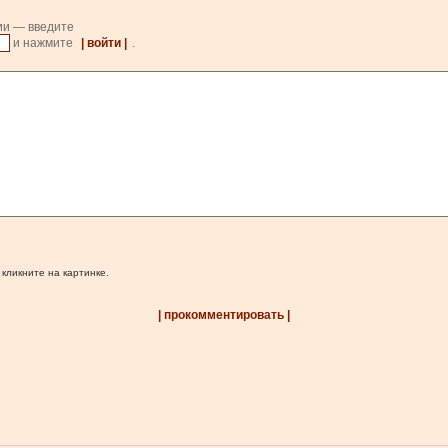
ии — введите
и нажмите
| войти |
.
 кликните на картинке.
| прокомментировать |