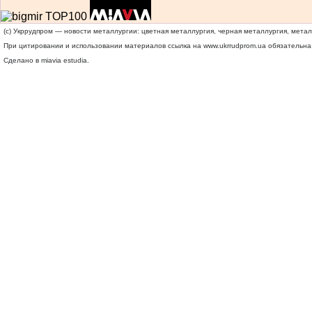
(c) Укррудпром — новости металлургии: цветная металлургия, черная металлургия, мета
При цитировании и использовании материалов ссылка на
www.ukrrudprom.ua
обязательна.
Сделано в miavia estudia.