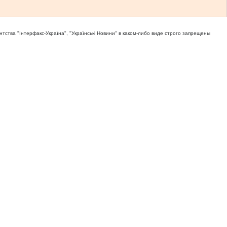
тва "Iнтерфакс-Україна", "Українськi Новини" в каком-либо виде строго запрещены