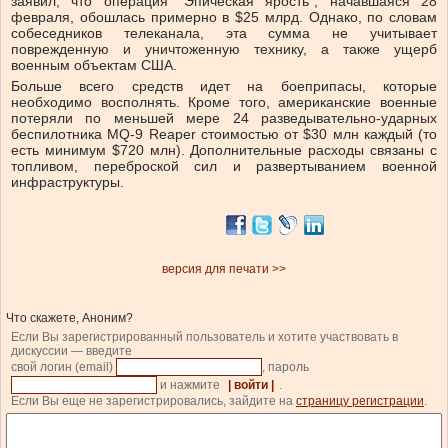
заявил, что операция “Эпическая ярость”, начавшаяся 28
февраля, обошлась примерно в $25 млрд. Однако, по словам
собеседников телеканала, эта сумма не учитывает
поврежденную и уничтоженную технику, а также ущерб
военным объектам США.
Больше всего средств идет на боеприпасы, которые
необходимо восполнять. Кроме того, американские военные
потеряли по меньшей мере 24 разведывательно-ударных
беспилотника MQ-9 Reaper стоимостью от $30 млн каждый (то
есть минимум $720 млн). Дополнительные расходы связаны с
топливом, переброской сил и развертыванием военной
инфраструктуры.
версия для печати >>
Что скажете, Аноним?
Если Вы зарегистрированный пользователь и хотите участвовать в
дискуссии — введите
свой логин (email)
, пароль
и нажмите
| войти |
.
Если Вы еще не зарегистрировались, зайдите на
страницу регистрации
.