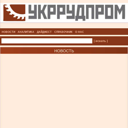
НОВОСТИ
АНАЛИТИКА
ДАЙДЖЕСТ
СПРАВОЧНИК
О НАС
| искать |
НОВОСТЬ