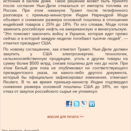
источник в Белом доме. Такое решение может быть принято
после согласия Нью-Дели отказаться от импорта топлива из
России. При этом накануне Трамп после телефонного
разговора с премьер-министром Индии Нарендрой Моди
объявил о снижении размера основной пошлины в отношении
индийский товаров с 25% до 18%. По его словам, Моди готов
заменить российскую нефть на американскую и венесуэльскую.
“Это поможет закончить войну в Украине, которая идет прямо
сейчас и в которой каждую неделю погибают тысячи людей”, —
отметил президент США.
По новому соглашению, как отметил Трамп, Нью-Дели должен
закупить у США электроэнергию, технологии,
сельскохозяйственную продукцию, уголь и другие товары на
сумму более $500 млрд, снизив пошлины для них до ноля. При
этом Белый дом пока не опубликовал ни соответствующего
президентского указа, ни какого-либо другого документа,
который бы официально зафиксировал изменения, отмечает
Reuters. В то же время премьер-министр Индии подтвердил
снижение размера основной пошлины США до 18%, но про
отказ от закупок российского сырья не упомянул.
версия для печати >>