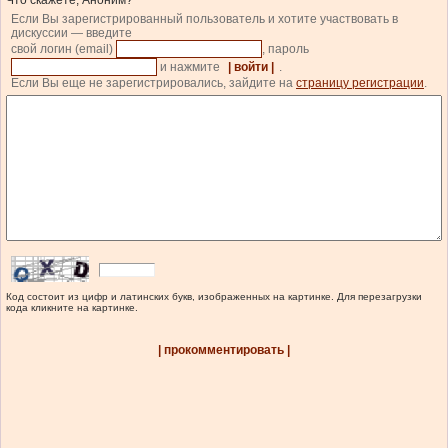
Что скажете, Аноним?
Если Вы зарегистрированный пользователь и хотите участвовать в
дискуссии — введите
свой логин (email)
, пароль
и нажмите
| войти |
.
Если Вы еще не зарегистрировались, зайдите на
страницу регистрации
.
Код состоит из цифр и латинских букв, изображенных на картинке. Для перезагрузки
кода кликните на картинке.
| прокомментировать |