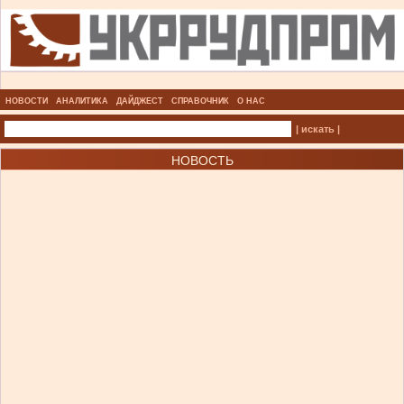
НОВОСТИ
АНАЛИТИКА
ДАЙДЖЕСТ
СПРАВОЧНИК
О НАС
| искать |
НОВОСТЬ