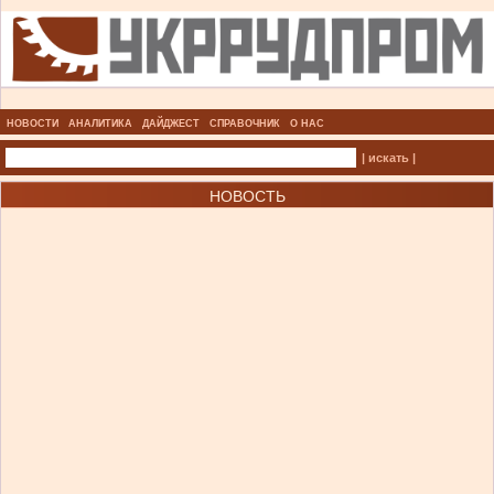
НОВОСТИ
АНАЛИТИКА
ДАЙДЖЕСТ
СПРАВОЧНИК
О НАС
| искать |
НОВОСТЬ