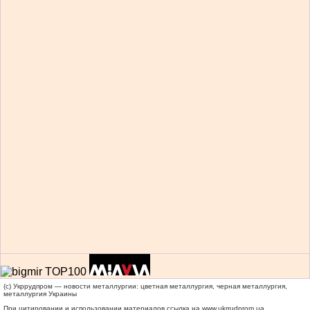
(c) Укррудпром — новости металлургии: цветная металлургия, черная металлургия,
металлургия Украины
При цитировании и использовании материалов ссылка на
www.ukrrudprom.ua