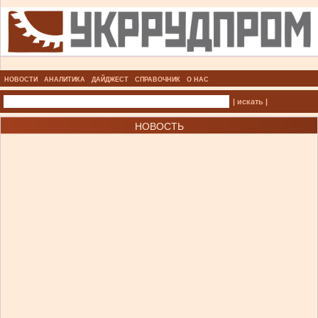
НОВОСТИ
АНАЛИТИКА
ДАЙДЖЕСТ
СПРАВОЧНИК
О НАС
| искать |
НОВОСТЬ