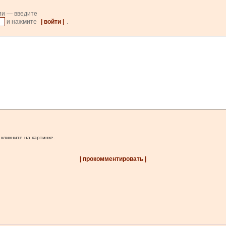
ии — введите
и нажмите
| войти |
.
 кликните на картинке.
| прокомментировать |