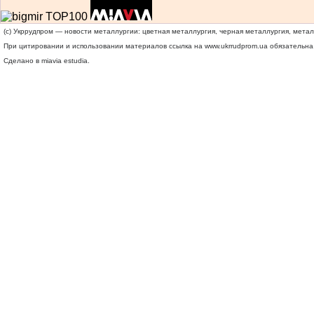
(c) Укррудпром — новости металлургии: цветная металлургия, черная металлургия, мета
При цитировании и использовании материалов ссылка на
www.ukrrudprom.ua
обязательна.
Сделано в miavia estudia.