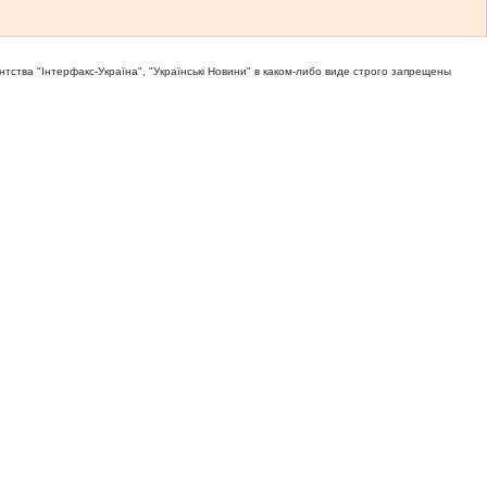
тва "Iнтерфакс-Україна", "Українськi Новини" в каком-либо виде строго запрещены