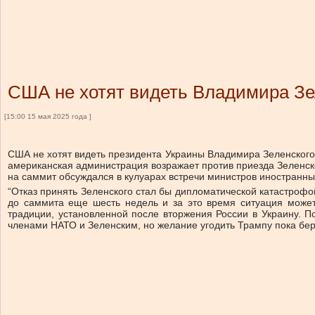
США не хотят видеть Владимира Зе
[15:00 15 мая 2025 года ]
США не хотят видеть президента Украины Владимира Зеленского
американская администрация возражает против приезда Зеленск
на саммит обсуждался в кулуарах встречи министров иностранных
“Отказ принять Зеленского стал бы дипломатической катастрофой
до саммита еще шесть недель и за это время ситуация может 
традиции, установленной после вторжения России в Украину. П
членами НАТО и Зеленским, но желание угодить Трампу пока бер