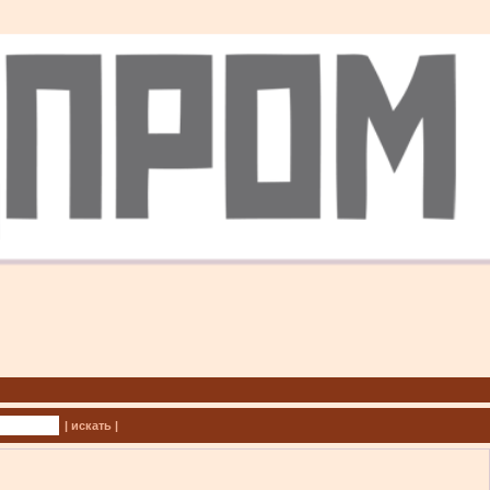
| искать |