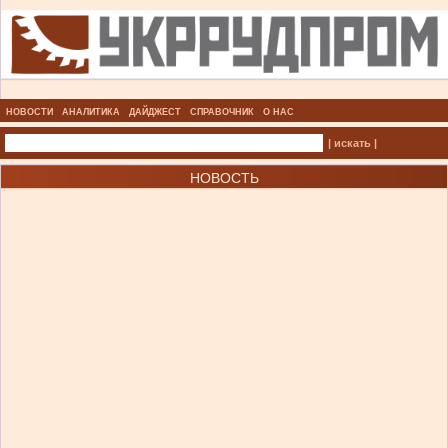
НОВОСТИ
АНАЛИТИКА
ДАЙДЖЕСТ
СПРАВОЧНИК
О НАС
| искать |
НОВОСТЬ