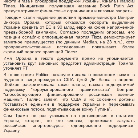
нефти и газа и блокировке поддержки Украины, узнала Financial
Times. Инициатива, получившая название Block Putin Act,
предусматривает финансовые ограничения и визовые запреты.
Поводом стали недавние действия премьер-министра Венгрии
Виктора Орбана, который отказался одобрить выделение
Украине кредита от ЕС в 90 млрд евро на фоне напряженной
предвыборной кампании. Согласно последним опросам, его
позиции ослабли: оппозиционная партия Tisza демонстрирует
заметное преимущество (по данным Median, на 23 п.п.), хотя
проправительственные исследования показывают более
скромный перевес правящей Fidesz.
Имя Орбана в тексте документа прямо не упоминается,
установить круг виновных предстоит администрации Трампа,
уточняет FT.
В то же время Politico накануне писала о возможном визите в
Будапешт вице-президента США Джей Ди Вэнса в апреле.
Шейхин раскритиковала такие планы, назвав недопустимой
поддержку “коррумпированного правительства” Венгрии,
“способствующего финансированию российской военной
машины”. Тиллис заявил, что США и их союзники должны
“оставаться едиными в поддержке Украины и перекрывать
финансовые потоки, подпитывающие войну Путина”.
Сам Трамп не раз указывал на противоречия в политике
Европы, которая, по его словам, продолжает закупать
российские энергоресурсы, одновременно поддерживая
Украину.