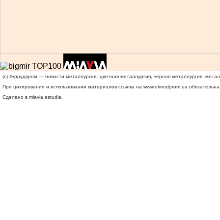
(c) Укррудпром — новости металлургии: цветная металлургия, черная металлургия, мета
При цитировании и использовании материалов ссылка на
www.ukrrudprom.ua
обязательна.
Сделано в miavia estudia.