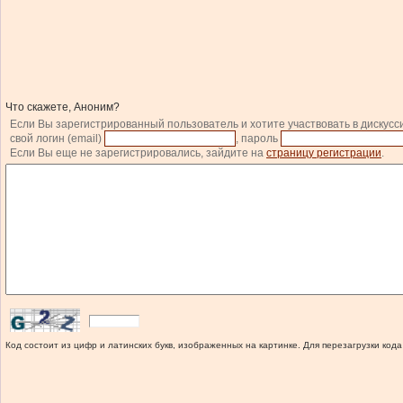
Что скажете, Аноним?
Если Вы зарегистрированный пользователь и хотите участвовать в дискусс
свой логин (email)
, пароль
Если Вы еще не зарегистрировались, зайдите на
страницу регистрации
.
Код состоит из цифр и латинских букв, изображенных на картинке. Для перезагрузки кода