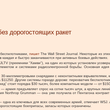
ез дорогостоящих ракет
 беспилотниками,
пишет
The Wall Street Journal. Некоторые из эт
ов каждая и быстро заканчиваются при активных боевых действиях.
LTV (преемники “Хамви”), на один из которых установлен усоверш
леметом и системами радиоэлектронной борьбы. Основная идея 
 30-миллиметровыми снарядами с неконтактными взрывателями, к
 $11250. Другие системы гораздо дороже: перехватчик беспилотник
хед” стоит порядка $30 тысяч, более компактные модели — от $150
 — армия предъявляет спрос на сотни тысяч штук, а крупных лини
ия Northrop Grumman — она уже получила от Пентагона контракт 
 одна из ключевых для всех современных армий, отмечает WSJ. А
дорогостоящие боеприпасы, запасы которых ограничены.