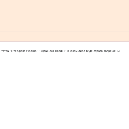
тва "Iнтерфакс-Україна", "Українськi Новини" в каком-либо виде строго запрещены