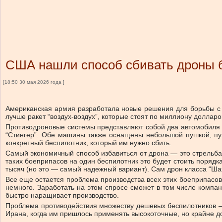
США нашли способ сбивать дроны б
[18:50 30 мая 2026 года ]
Американская армия разработала новые решения для борьбы с
лучше ракет “воздух-воздух”, которые стоят по миллиону доллар
Противодроновые системы представляют собой два автомобиля J
“Стингер”. Обе машины также оснащены небольшой пушкой, пу
конкретный беспилотник, который им нужно сбить.
Самый экономичный способ избавиться от дрона — это стрельба
таких боеприпасов на один беспилотник это будет стоить порядка
тысяч (но это — самый надежный вариант). Сам дрон класса “Ша
Все еще остается проблема производства всех этих боеприпасов
немного. Заработать на этом спросе сможет в том числе компан
быстро наращивает производство.
Проблема противодействия множеству дешевых беспилотников —
Ирана, когда им пришлось применять высокоточные, но крайне 