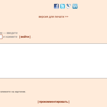
версия для печати >>
ии — введите
и нажмите
| войти |
.
 кликните на картинке.
| прокомментировать |