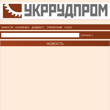
НОВОСТИ
АНАЛИТИКА
ДАЙДЖЕСТ
СПРАВОЧНИК
О НАС
| искать |
НОВОСТЬ