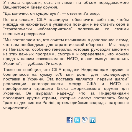
У посла спросили, есть ли лимит на объем передаваемого
Вашингтоном Киеву оружия.
“Да, конечно, он существует”, — ответил Уитакер.
По его словам, США планируют обеспечить себя так, чтобы
никогда не находиться в уязвимой позиции и не ставить себя в
“стратегически неблагоприятное” положение со своими
военными ресурсами.
“Мы поставляем то, что сочтем излишками в дополнение к тому,
что нам необходимо для стратегической обороны… Мы, люди
из Пентагона, особенно генералы, которые руководят многими
из этих важных программ, смотрим и определяем, что можем
продать нашим союзникам по НАТО, а они смогут поставить
Украине”, — добавил Уитакер.
Также он сообщил, что США продали Нидерландам оружия и
боеприпасов на сумму 578 млн долл. для последующей
поставки в Украину. Эта поставка является “первым шагом”
реализации договоренности между США и НАТО о
приобретении странами блока американского оружия для
Украины. Он выразил надежду, что за Нидерландами
последуют другие страны, которые смогут поставлять Киеву
“ракеты для систем Patriot, артиллерийские снаряды, патроны и
снаряжение”.