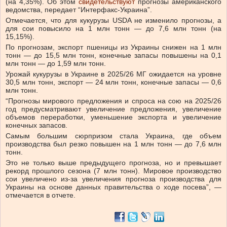
(на 4,35%).
Об этом
свидетельствуют
прогнозы американского
ведомства, передает “Интерфакс-Украина”.
Отмечается, что для кукурузы USDA не изменило прогнозы, а
для сои повысило на 1 млн тонн — до 7,6 млн тонн (на
15,15%).
По прогнозам, экспорт пшеницы из Украины снижен на 1 млн
тонн — до 15,5 млн тонн, конечные запасы повышены на 0,1
млн тонн — до 1,59 млн тонн.
Урожай кукурузы в Украине в 2025/26 МГ ожидается на уровне
30,5 млн тонн, экспорт — 24 млн тонн, конечные запасы — 0,6
млн тонн.
“Прогнозы мирового предложения и спроса на сою на 2025/26
год предусматривают увеличение предложения, увеличение
объемов переработки, уменьшение экспорта и увеличение
конечных запасов.
Самым большим сюрпризом стала Украина, где объем
производства был резко повышен на 1 млн тонн — до 7,6 млн
тонн.
Это не только выше предыдущего прогноза, но и превышает
рекорд прошлого сезона (7 млн тонн). Мировое производство
сои увеличено из-за увеличения прогноза производства для
Украины на основе данных правительства о ходе посева”, —
отмечается в отчете.