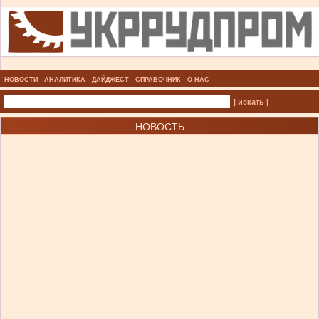
НОВОСТИ
АНАЛИТИКА
ДАЙДЖЕСТ
СПРАВОЧНИК
О НАС
| искать |
НОВОСТЬ